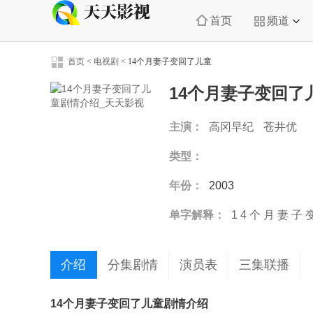
首页
频道
首页
<
电视剧
<
14个月妻子变回了儿童
14个月妻子变回了
主演：
高冈早纪
苍井优
类型：
年份：
2003
单字解释：
1
4
个
月
妻
子
介绍
分集剧情
演员表
三集联播
14个月妻子变回了儿童剧情介绍