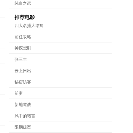
纯白之恋
推荐电影
四大名捕大结局
前任攻略
神探驾到
张三丰
云上日出
秘密访客
前妻
新地道战
风中的诺言
限期破案