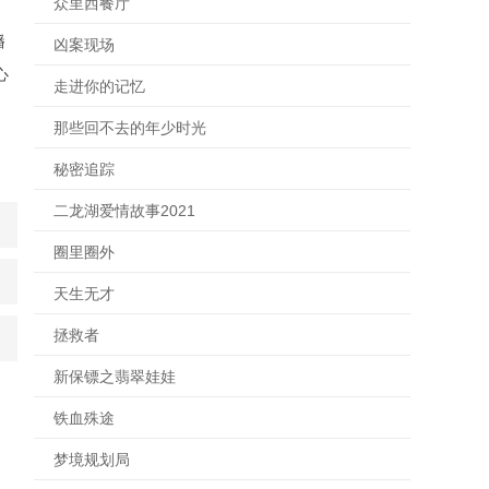
众里西餐厅
播
凶案现场
心
走进你的记忆
那些回不去的年少时光
秘密追踪
二龙湖爱情故事2021
圈里圈外
天生无才
拯救者
新保镖之翡翠娃娃
铁血殊途
梦境规划局