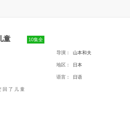
儿童
10集全
导演：
山本和夫
地区：
日本
语言：
日语
变
回
了
儿
童