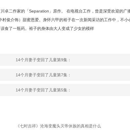
二作家的「Separation」原作。 在电视台工作，曾是深受欢迎的广
（中村俊介饰）甜蜜恩爱。身怀六甲的裕子在一次新闻采访的工作中，不小
，误食了一瓶药。裕子的身体由大人变成了少女的模样
14个月妻子变回了儿童第9集：
14个月妻子变回了儿童第7集：
14个月妻子变回了儿童第5集：
《七时吉祥》沧海变魔头灭帝休族的真相是什么