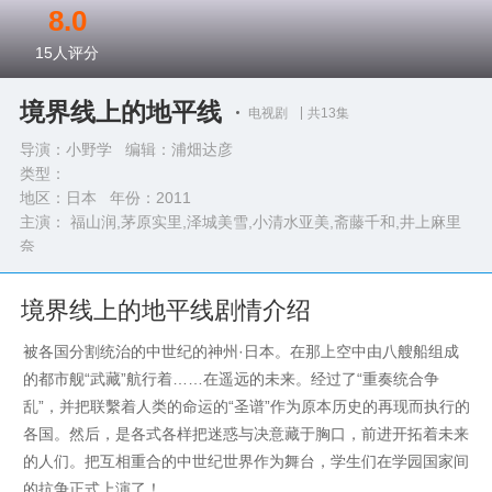
8.0
15
人评分
境界线上的地平线
电视剧
共13集
导演：小野学 编辑：浦畑达彦
类型：
地区：日本 年份：
2011
主演： 福山润,茅原实里,泽城美雪,小清水亚美,斋藤千和,井上麻里
奈
完整演员表>>
境界线上的地平线剧情介绍
被各国分割统治的中世纪的神州·日本。在那上空中由八艘船组成
的都市舰“武藏”航行着……在遥远的未来。经过了“重奏统合争
乱”，并把联繫着人类的命运的“圣谱”作为原本历史的再现而执行的
各国。然后，是各式各样把迷惑与决意藏于胸口，前进开拓着未来
的人们。把互相重合的中世纪世界作为舞台，学生们在学园国家间
的抗争正式上演了！