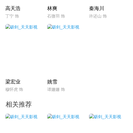
高天浩
林爽
秦海川
丁宁 饰
石微羽 饰
许还山 饰
梁宏业
姚雪
穆怀虎 饰
谭姗姗 饰
相关推荐