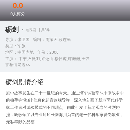
0.0
0
人评分
砺剑
电视剧
共8集
导演：张卫国 编辑：周振天,段连民
类型：
军旅
地区：中国内地 年份：
2006
主演： 丁宁,石微羽,许还山,穆怀虎,谭姗姗,王强
完整演员表>>
砺剑剧情介绍
剧中故事发生在二十一世纪的今天。通过海军试验部队未来战争中
的撒手锏“海剑”信息化超音速舰导弹，深入地刻画了新老两代科学
家工作者对试验模式的不同观点，由此引发了新老观念的激烈碰
撞，既歌颂了以专业所所长秦海川为首的老一代科学家爱岗敬业，
无私奉献的品德……