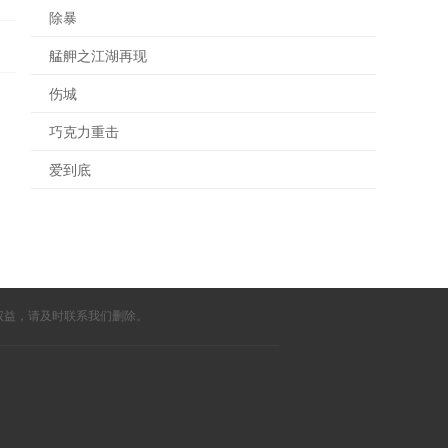
除暴
艋舺之江湖再现
伤城
巧克力重击
爱到底
权益，请及时联系我们删除。