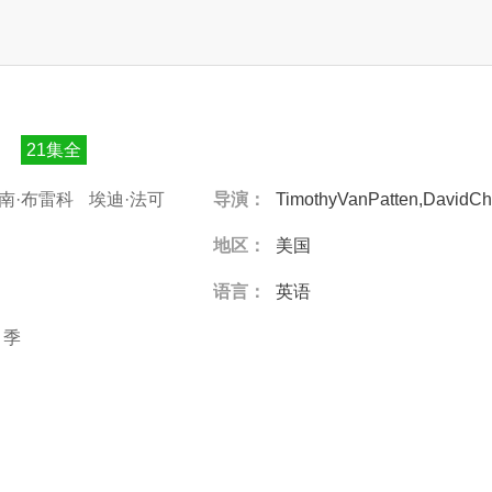
21集全
南·布雷科
埃迪·法可
导演：
TimothyVanPatten,DavidC
地区：
美国
语言：
英语
季