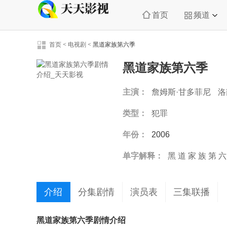
首页
频道
首页
<
电视剧
<
黑道家族第六季
黑道家族第六季
主演：
詹姆斯·甘多菲尼
洛
类型：
犯罪
年份：
2006
单字解释：
黑
道
家
族
第
六
介绍
分集剧情
演员表
三集联播
黑道家族第六季剧情介绍