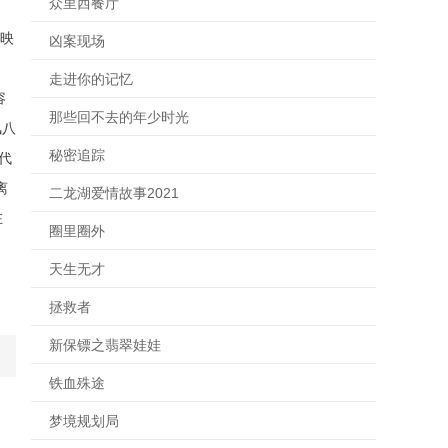
众里西餐厅
上映
凶案现场
走进你的记忆
容
那些回不去的年少时光
风八
秘密追踪
代
离
二龙湖爱情故事2021
在
圈里圈外
天生无才
拯救者
新保镖之翡翠娃娃
铁血殊途
梦境规划局