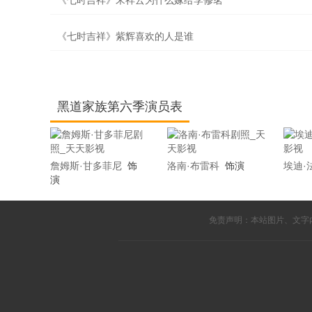
《七时吉祥》宋祥云为什么嫁给李修茗
《七时吉祥》紫辉喜欢的人是谁
黑道家族第六季演员表
詹姆斯·甘多菲尼
饰
洛南·布雷科
饰演
埃迪·
演
免责声明：本站图片、文字