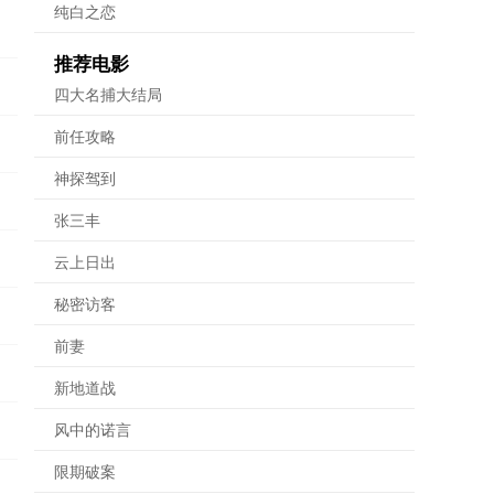
纯白之恋
推荐电影
四大名捕大结局
前任攻略
神探驾到
张三丰
云上日出
秘密访客
前妻
新地道战
风中的诺言
限期破案