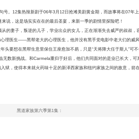
完美句号。12集热辣新剧于06年3月12日抢滩美剧黄金期，而故事将在07年
s的影迷来说，这是场实实在在的最后圣宴，来新一季的剧情里探险吧！
围绕着顺从的妻子，叛逆的儿子，学业出众的女儿，正在渐渐失去威严的叔叔，
的心理医生——黑帮老大的心理医生，他并没有黑手党电影中老大们的威
年头要想在黑帮生意里保住王座愈加不易，只是“天将降大任于斯人”可不
，面临无数新挑战。和Carmela重归于好后，他们共同面对的是业已长大，可
k的锒铛入狱，使得本来就火药味十足的新泽西家族和纽约家族之间的敌意，箭
黑道家族第六季第1集：