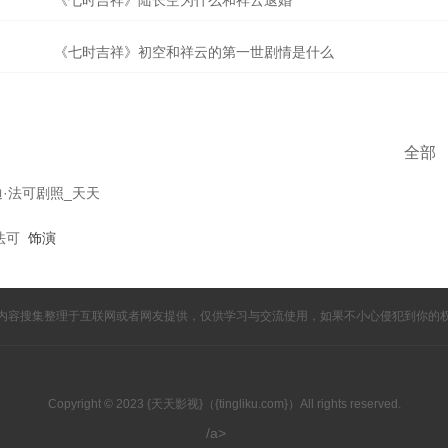
《七时吉祥》陆长空为什么和祥云退婚
《七时吉祥》初空和祥云的第一世剧情是什么
全部
法可
饰演
内容搜集整理于互联网或者网友提供，仅供学习与交流使用，如果不小心侵犯到你的
Copyright © 2023 {天天影视}（{tingliku.com}）All rights reserved.
/a>