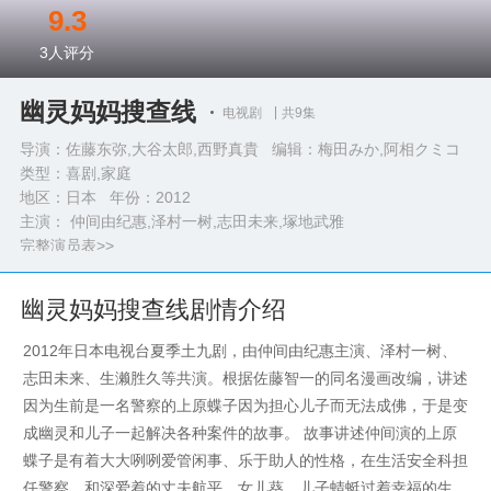
9.3
3
人评分
幽灵妈妈搜查线
电视剧
共9集
导演：佐藤东弥,大谷太郎,西野真貴 编辑：梅田みか,阿相クミコ
类型：
喜剧,家庭
地区：日本 年份：
2012
主演： 仲间由纪惠,泽村一树,志田未来,塚地武雅
完整演员表>>
幽灵妈妈搜查线剧情介绍
2012年日本电视台夏季土九剧，由仲间由纪惠主演、泽村一树、
志田未来、生濑胜久等共演。根据佐藤智一的同名漫画改编，讲述
因为生前是一名警察的上原蝶子因为担心儿子而无法成佛，于是变
成幽灵和儿子一起解决各种案件的故事。 故事讲述仲间演的上原
蝶子是有着大大咧咧爱管闲事、乐于助人的性格，在生活安全科担
任警察。和深爱着的丈夫航平、女儿葵、儿子蜻蜓过着幸福的生