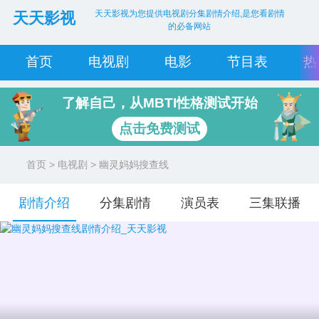
天天影视为您提供电视剧分集剧情介绍,是您看剧情
天天影视
的必备网站
首页
电视剧
电影
节目表
热
了解自己，从MBTI性格测试开始
点击免费测试
首页
>
电视剧
> 幽灵妈妈搜查线
剧情介绍
分集剧情
演员表
三集联播