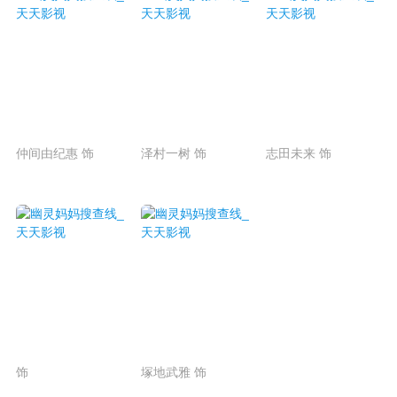
仲间由纪惠 饰
泽村一树 饰
志田未来 饰
饰
塚地武雅 饰