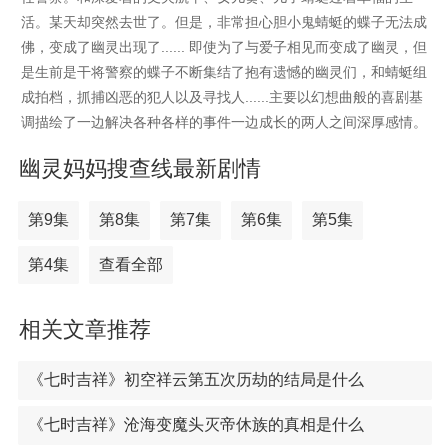
活。某天却突然去世了。但是，非常担心胆小鬼蜻蜓的蝶子无法成
佛，变成了幽灵出现了...... 即使为了与爱子相见而变成了幽灵，但
是生前是干将警察的蝶子不断集结了抱有遗憾的幽灵们，和蜻蜓组
成拍档，抓捕凶恶的犯人以及寻找人......主要以幻想曲般的喜剧基
调描绘了一边解决各种各样的事件一边成长的两人之间深厚感情。
幽灵妈妈搜查线最新剧情
第9集
第8集
第7集
第6集
第5集
第4集
查看全部
相关文章推荐
《七时吉祥》初空祥云第五次历劫的结局是什么
《七时吉祥》沧海变魔头灭帝休族的真相是什么