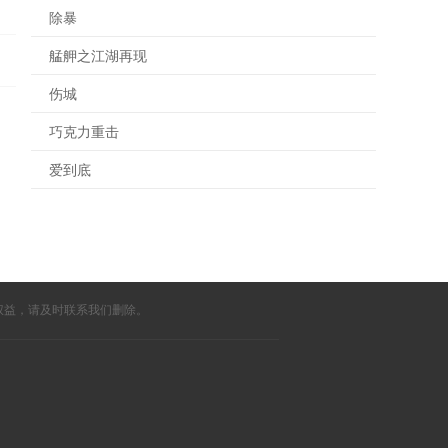
除暴
艋舺之江湖再现
伤城
巧克力重击
爱到底
权益，请及时联系我们删除。