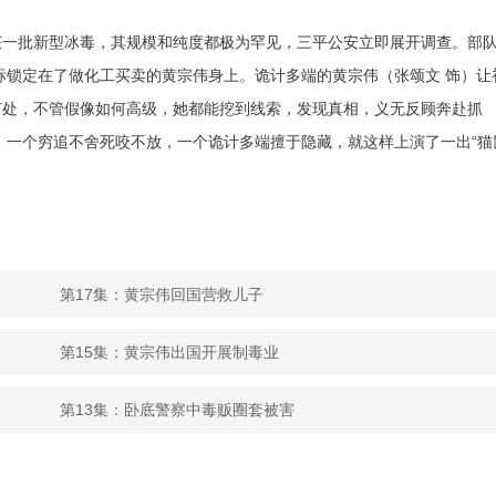
获一批新型冰毒，其规模和纯度都极为罕见，三平公安立即展开调查。部
标锁定在了做化工买卖的黄宗伟身上。诡计多端的黄宗伟（张颂文 饰）让
何处，不管假像如何高级，她都能挖到线索，发现真相，义无反顾奔赴抓
，一个穷追不舍死咬不放，一个诡计多端擅于隐藏，就这样上演了一出“猫
第17集：黄宗伟回国营救儿子
第15集：黄宗伟出国开展制毒业
第13集：卧底警察中毒贩圈套被害