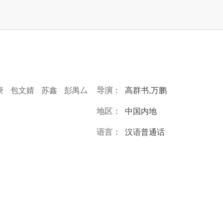
庚
包文婧
苏鑫
彭禺厶
导演：
高群书,万鹏
地区：
中国内地
语言：
汉语普通话