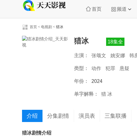
首页
频道
首页
<
电视剧
<
猎冰
猎冰
18集全
主演：
张颂文
姚安娜
韩
类型：
动作
犯罪
悬疑
年份：
2024
单字解释：
猎
冰
介绍
分集剧情
演员表
三集联播
猎冰剧情介绍