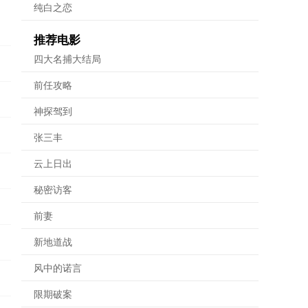
纯白之恋
推荐电影
四大名捕大结局
前任攻略
神探驾到
张三丰
云上日出
秘密访客
前妻
新地道战
风中的诺言
限期破案