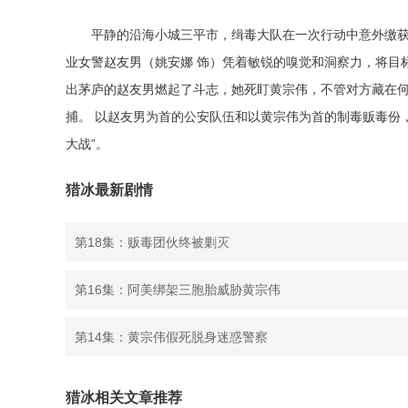
平静的沿海小城三平市，缉毒大队在一次行动中意外缴
业女警赵友男（姚安娜 饰）凭着敏锐的嗅觉和洞察力，将目
出茅庐的赵友男燃起了斗志，她死盯黄宗伟，不管对方藏在
捕。 以赵友男为首的公安队伍和以黄宗伟为首的制毒贩毒份
大战”。
猎冰最新剧情
第18集：贩毒团伙终被剿灭
第16集：阿美绑架三胞胎威胁黄宗伟
第14集：黄宗伟假死脱身迷惑警察
猎冰相关文章推荐