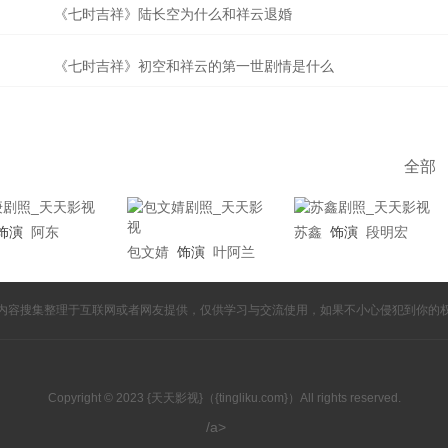
《七时吉祥》陆长空为什么和祥云退婚
《七时吉祥》初空和祥云的第一世剧情是什么
全部
饰演
阿东
苏鑫
饰演
段明宏
包文婧
饰演
叶阿兰
内容搜集整理于互联网或者网友提供，仅供学习与交流使用，如果不小心侵犯到你的
Copyright © 2023 {天天影视}（{tingliku.com}）All rights reserved.
/a>