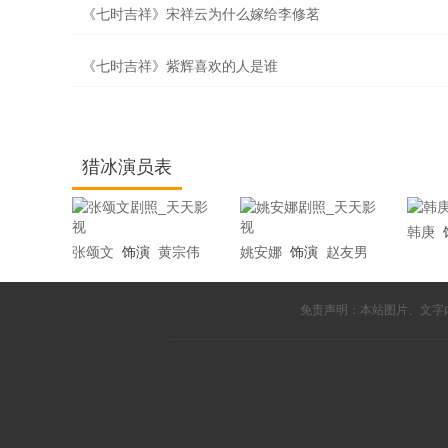
《七时吉祥》宋祥云为什么嫁给李修茗
《七时吉祥》紫辉喜欢的人是谁
猎冰演员表
韩庚
张颂文
饰演
黄宗伟
姚安娜
饰演
赵友男
免责声明：本站图片、文字