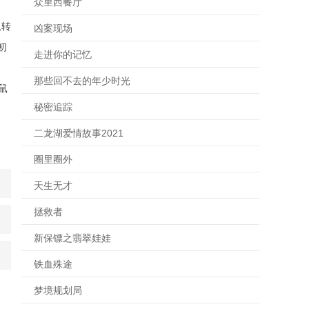
众里西餐厅
队转
凶案现场
初
走进你的记忆
那些回不去的年少时光
鼠
秘密追踪
二龙湖爱情故事2021
圈里圈外
天生无才
拯救者
新保镖之翡翠娃娃
铁血殊途
梦境规划局