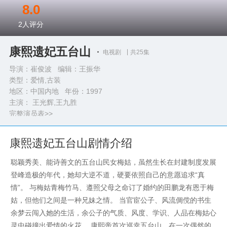
8.0
2
人评分
康熙遗妃五台山
电视剧
共25集
导演：崔俊波 编辑：王振华
类型：
爱情,古装
地区：中国内地 年份：
1997
主演： 王光辉,王九胜
完整演员表>>
康熙遗妃五台山剧情介绍
聪颖秀美、能诗善文的五台山民女梅姑，虽然生长在封建制度发展
登峰造极的年代，她却大逆不道，硬要依照自己的意愿追求“真
情”。 与梅姑青梅竹马、遵照父母之命订了婚约的田鹏龙有恩于梅
姑，但他们之间是一种兄妹之情。 当官宦公子、风流倜傥的书生
余梦云闯入她的生活，余公子的气质、风度、学识、人品在梅姑心
灵中碰撞出爱情的火花。 康熙帝首次巡幸五台山，在一次偶然的