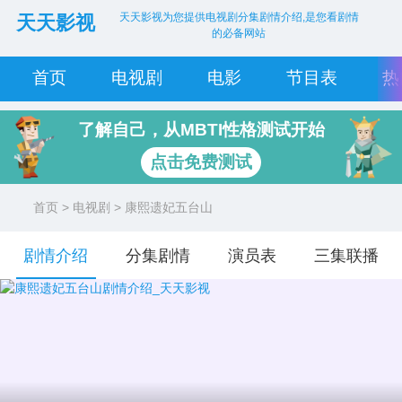
天天影视为您提供电视剧分集剧情介绍,是您看剧情
天天影视
的必备网站
首页
电视剧
电影
节目表
热
了解自己，从MBTI性格测试开始
点击免费测试
首页
>
电视剧
> 康熙遗妃五台山
剧情介绍
分集剧情
演员表
三集联播