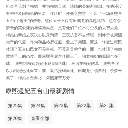
机会里见到了梅姑，并为梅姑天然、清纯的美貌所倾倒。在他还没
有来得及问梅姑的姓名，住址时，便失之交臂，引出了一场康熙帝
五台山“选美”的传奇。这位天子不仅有田鹏龙的高超武功，也有余
梦云的英俊潇洒与儒雅风度，更有他们二位不可企及的大智大勇。
梅姑由新婚之夜决心以身殉情，三夜抗旨不去侍寝，到终于被康熙
大帝的气度、作为和品格所征服，爱上了康熙。而这一转变过程既
体现了五台山民女不畏皇权、不慕富贵荣华的一面，也体现了梅姑
爱情至上的态度。而康熙帝后宫佳丽三千、独宠梅妃的原因也在于
此。 康熙纳梅姑为妃违犯皇家祖制，最后在梅妃的墓（康熙帝误
以为梅妃已死而立）前，胤祜撞碑而死，田鹏龙引颈自刎，余梦云
疯了，梅姑吞金自尽，康熙痛苦万分……
康熙遗妃五台山最新剧情
第25集
第24集
第23集
第22集
第21集
第20集
查看全部