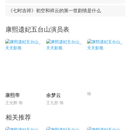
《七时吉祥》初空和祥云的第一世剧情是什么
康熙遗妃五台山演员表
饰
康熙帝
余梦云
王光辉 饰
王九胜 饰
相关推荐