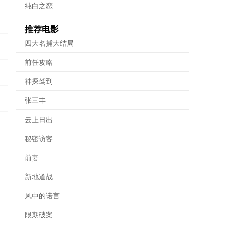
纯白之恋
推荐电影
四大名捕大结局
前任攻略
神探驾到
张三丰
云上日出
秘密访客
前妻
新地道战
风中的诺言
限期破案