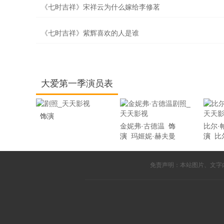
《七时吉祥》宋祥云为什么嫁给李修茗
《七时吉祥》紫辉喜欢的人是谁
大爱第一季演员表
饰演
金妮弗·古德温
饰
比尔·
演
玛姬妮·赫夫曼
演
比
免责声明：本站图片、文字