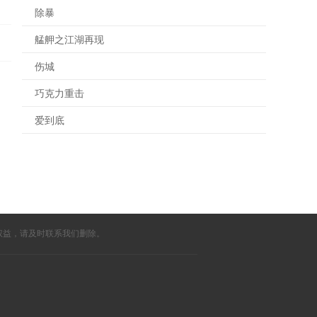
除暴
艋舺之江湖再现
伤城
巧克力重击
爱到底
权益，请及时联系我们删除。