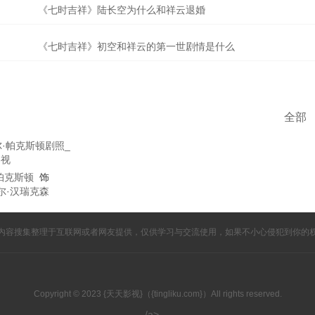
《七时吉祥》陆长空为什么和祥云退婚
《七时吉祥》初空和祥云的第一世剧情是什么
全部
帕克斯顿
饰
尔·汉瑞克森
内容搜集整理于互联网或者网友提供，仅供学习与交流使用，如果不小心侵犯到你的
Copyright © 2023 {天天影视}（{tingliku.com}）All rights reserved.
/a>