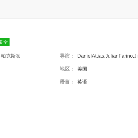
2集全
·帕克斯顿
导演：
DanielAttias,JulianFarino
地区：
美国
语言：
英语