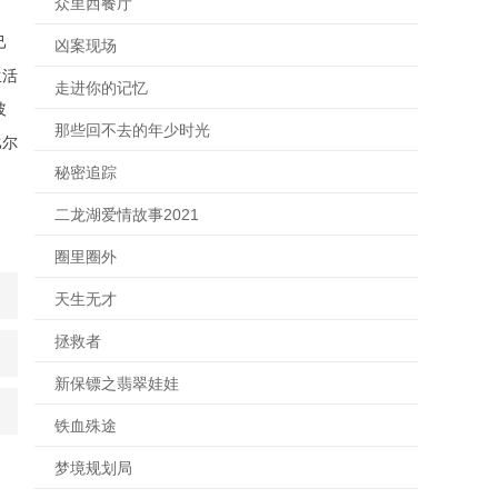
众里西餐厅
己
凶案现场
生活
走进你的记忆
玻
那些回不去的年少时光
比尔
秘密追踪
二龙湖爱情故事2021
圈里圈外
天生无才
拯救者
新保镖之翡翠娃娃
铁血殊途
梦境规划局