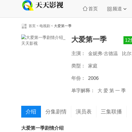
首页
频道
首页
<
电视剧
<
大爱第一季
大爱第一季
1
主演：
金妮弗·古德温
比尔
类型：
家庭
年份：
2006
单字解释：
大
爱
第
一
季
介绍
分集剧情
演员表
三集联播
大爱第一季剧情介绍