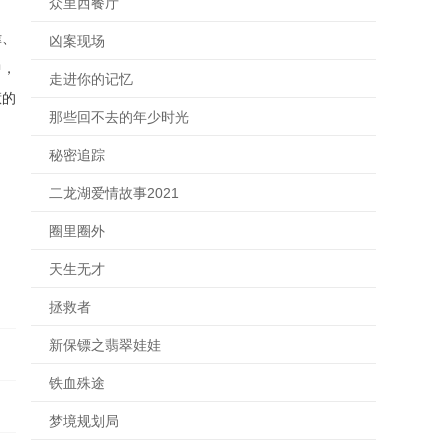
众里西餐厅
偉、
凶案现场
中，
走进你的记忆
惹的
那些回不去的年少时光
秘密追踪
二龙湖爱情故事2021
圈里圈外
天生无才
拯救者
新保镖之翡翠娃娃
铁血殊途
梦境规划局