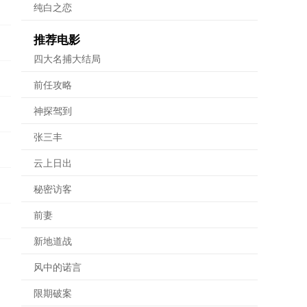
纯白之恋
推荐电影
四大名捕大结局
前任攻略
神探驾到
张三丰
云上日出
秘密访客
前妻
新地道战
风中的诺言
限期破案