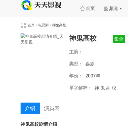
首页
频道
首页
<
电视剧
<
神鬼高校
神鬼高校
集全
主演：
类型：
喜剧
年份：
2007年
单字解释：
神
鬼
高
校
介绍
演员表
神鬼高校剧情介绍