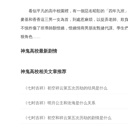
看似平凡的高中校園裡，有一個惡名昭彰的「四年九班
麥基和香香這三男一女為首，到處惹麻煩，以捉弄老師、欺
不慎炸傷了班導師顏惜嬌，惜嬌情商男朋友甄健代課。學生
狠角色……
神鬼高校最新剧情
神鬼高校相关文章推荐
《七时吉祥》初空祥云第五次历劫的结局是什么
《七时吉祥》明月公主和沧海是什么关系
《七时吉祥》初空和祥云第五次历劫的剧情是什么