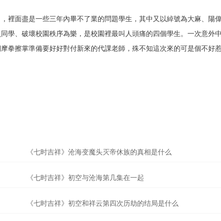
」，裡面盡是一些三年內畢不了業的問題學生，其中又以綽號為大麻、陽
負同學、破壞校園秩序為樂，是校園裡最叫人頭痛的四個學生。一次意外
們摩拳擦掌準備要好好對付新來的代課老師，殊不知這次來的可是個不好
《七时吉祥》沧海变魔头灭帝休族的真相是什么
《七时吉祥》初空与沧海第几集在一起
《七时吉祥》初空和祥云第四次历劫的结局是什么