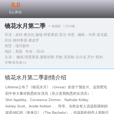
0.0
0
人评分
镜花水月第二季
电视剧
共10集
导演：皮特·奥法伦,施瑞·阿普莱碧,亚当·肯恩 编辑：马蒂·诺克森,
莎拉·格特鲁德·夏皮罗
类型：
现代都市
地区：美国 年份：
2016
主演： 施瑞·阿普莱碧,康斯坦斯·齐默,克雷格·比尔克,乔什·凯利
完整演员表>>
镜花水月第二季剧情介绍
Lifetime公布了《镜花水月》（Unreal）的首个预告片。这部肥皂
剧中有大量你熟悉的女演员（至少是我熟悉的女演员）：
Shiri Appleby、Constance Zimmer、Nathalie Kelley、
Ashley Scott、Arielle Kebbel……等等。当然会有人说该剧讽刺的
就是ABC的《单身汉》（The Bachelor），但该剧的创作人和制片