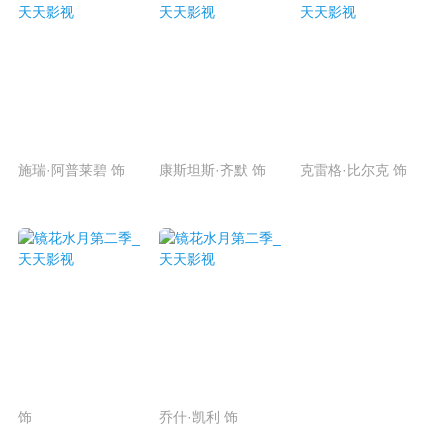
施瑞·阿普莱碧 饰
康斯坦斯·齐默 饰
克雷格·比尔克 饰
饰
乔什·凯利 饰