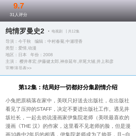
9.7
31
人评分
纯情罗曼史2
电视剧
共12集
导演：今千秋 编辑：中村春菊,中瀬理香
类型：
爱情,动漫
地区：日本 年份：
2008
主演： 樱井孝宏,伊藤健太郎,神奈延年,岸尾大辅,井上和彦
完整演员表>>
第12集：结局好一切都好分集剧情介绍
小兔把原稿落在家中，美咲只好送去出版社，在出版社
看见了压抑的STAFF，决定不要进出版社工作。遇见井
坂社长，一起去劝说漫画家伊集院老师（美咲最喜欢的
漫画《THE 汉》的作家，这里看不见老师的脸，但是漫
画10卷中2年后的相遇，伊集院老师成为了帅哥，且~自