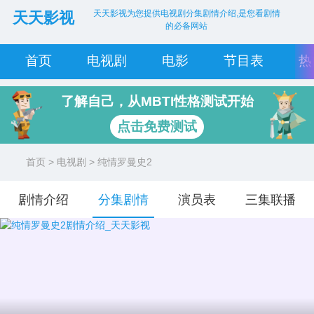
天天影视为您提供电视剧分集剧情介绍,是您看剧情
天天影视
的必备网站
首页
电视剧
电影
节目表
热
了解自己，从MBTI性格测试开始
点击免费测试
首页
>
电视剧
> 纯情罗曼史2
剧情介绍
分集剧情
演员表
三集联播