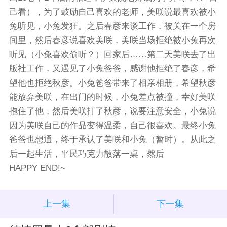
己看），为了鼓励自己喜欢的老师，美咲说最喜欢被小
兔听见，小兔发狂。之后春彦来谈工作，被关在一个房
间里，然后春彦说喜欢美咲，美咲当场拒绝被小兔再次
听见（小兔喜欢偷听？）回家后……第二天美咲去了出
版社工作，又遇见了小兔爸爸，感谢他拒绝了春彦，希
望他也拒绝秋彦。小兔爸爸带来了相亲相册，希望秋彦
能放弃美咲，在出门的时候，小兔差点被撞，幸好美咲
抱住了他，然后美咲打了秋彦，说要注意安全，小兔说
因为美咲自己的作品变得温柔，自己很喜欢。最终小兔
爸爸也想通，终于承认了美咲和小兔（暂时）。从此之
后一起生活，平民巧克力散落一桌，然后
HAPPY END!~
上一集
下一集