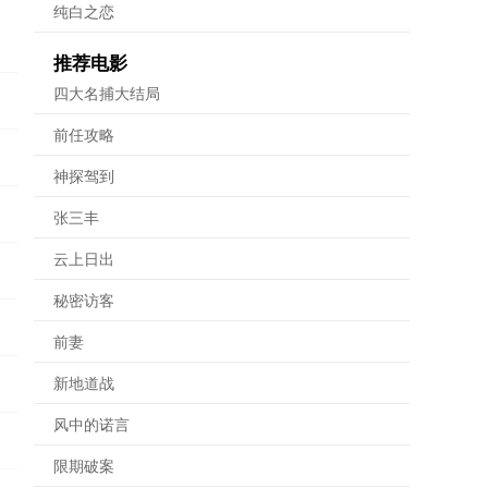
纯白之恋
推荐电影
四大名捕大结局
前任攻略
神探驾到
张三丰
云上日出
秘密访客
前妻
新地道战
风中的诺言
限期破案