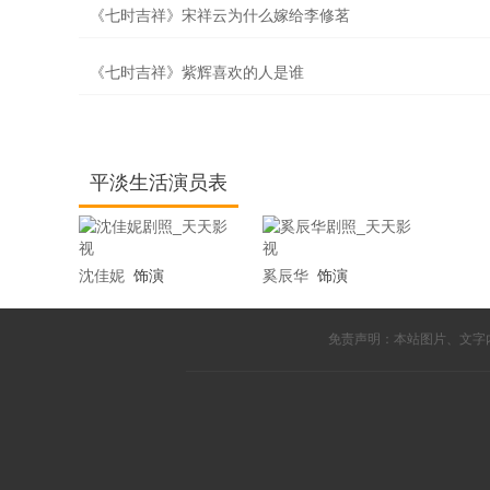
《七时吉祥》宋祥云为什么嫁给李修茗
《七时吉祥》紫辉喜欢的人是谁
平淡生活演员表
沈佳妮
饰演
奚辰华
饰演
免责声明：本站图片、文字