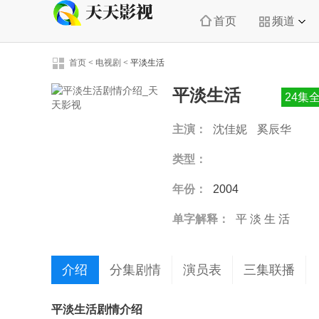
首页
频道
首页
<
电视剧
<
平淡生活
平淡生活
24集
主演：
沈佳妮
奚辰华
类型：
年份：
2004
单字解释：
平
淡
生
活
介绍
分集剧情
演员表
三集联播
平淡生活剧情介绍