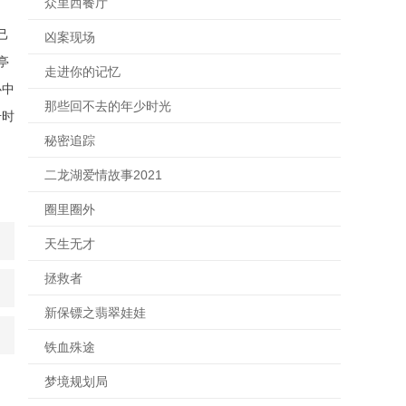
众里西餐厅
己
凶案现场
亭
走进你的记忆
心中
那些回不去的年少时光
击时
秘密追踪
二龙湖爱情故事2021
圈里圈外
天生无才
拯救者
新保镖之翡翠娃娃
铁血殊途
梦境规划局