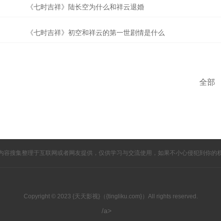
《七时吉祥》陆长空为什么和祥云退婚
《七时吉祥》初空和祥云的第一世剧情是什么
全部
内容搜集整理于互联网或者网友提供，仅供学习与交流使用，如果不小心侵犯到你的
Copyright © 2023 {天天影视}（{tingliku.com}）All rights reserved.
/a>