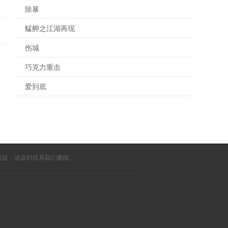
除暴
艋舺之江湖再现
伤城
巧克力重击
爱到底
权益，请及时联系我们删除。