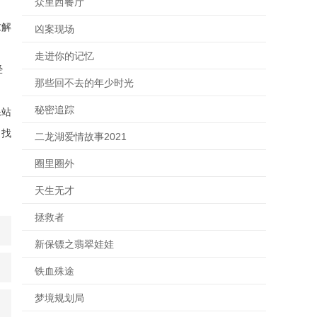
众里西餐厅
求解
凶案现场
，
走进你的记忆
经
那些回不去的年少时光
、
秘密追踪
保站
，找
二龙湖爱情故事2021
圈里圈外
天生无才
拯救者
新保镖之翡翠娃娃
铁血殊途
梦境规划局