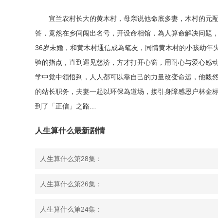
宜兰农村长大的黄木村，母亲说他命底多妻，木村的元
答，竟然在乡间闯出名号，开设命相馆，為人算命解决问题，
36岁未婚，和黄木村通信成為笔友，同情黄木村的小孩幼年
验的指点，直到遇见慈济，方才打开心窗，用耐心与爱心感动
学中觉中领悟到，人人都可以靠自己的力量改变命运，他毅
的站长职务，夫妻一起以环保為道场，接引身障感恩户林金
到了「正信」之路…
人生算什么最新剧情
人生算什么第28集：
人生算什么第26集：
人生算什么第24集：