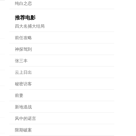
纯白之恋
推荐电影
四大名捕大结局
前任攻略
神探驾到
张三丰
云上日出
秘密访客
前妻
新地道战
风中的诺言
限期破案