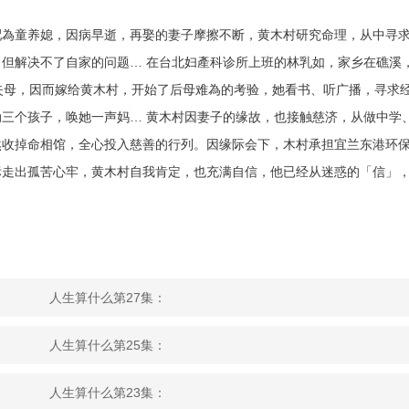
配為童养媳，因病早逝，再娶的妻子摩擦不断，黄木村研究命理，从中寻
但解决不了自家的问题… 在台北妇產科诊所上班的林乳如，家乡在礁溪
失母，因而嫁给黄木村，开始了后母难為的考验，她看书、听广播，寻求
三个孩子，唤她一声妈… 黄木村因妻子的缘故，也接触慈济，从做中学
然收掉命相馆，全心投入慈善的行列。因缘际会下，木村承担宜兰东港环
标走出孤苦心牢，黄木村自我肯定，也充满自信，他已经从迷惑的「信」
人生算什么第27集：
人生算什么第25集：
人生算什么第23集：