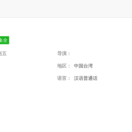
8集全
惠五
导演：
地区：
中国台湾
语言：
汉语普通话