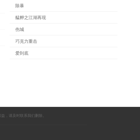
除暴
艋舺之江湖再现
伤城
巧克力重击
爱到底
权益，请及时联系我们删除。