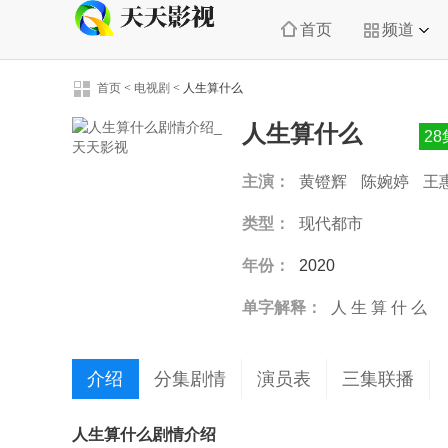
首页
频道
首页
<
电视剧
<
人生算什么
人生算什么
2
主演：
黄镫辉
陈婉婷
王
类型：
现代都市
年份：
2020
单字解释：
人
生
算
什
么
介绍
分集剧情
演员表
三集联播
人生算什么剧情介绍