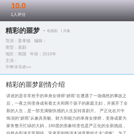
10.0
1
人评分
精彩的噩梦
电视剧
共集
导演：姜孝镇 编辑：
类型：
喜剧
地区：韩国 年份：
2015年
主演：
完整演员表>>
精彩的噩梦剧情介绍
讲述的是非常抢手的单身女律师“妍雨”在遭遇了一场偶然的事故之
后，一夜之间变身成有着丈夫和两个孩子的家庭主妇，并展开了全
新的人生，是一部充满愉快感的人生反转喜剧片。 严正化在片中
饰演的“妍雨”从兼具美貌、财力和能力的单身女律师，变身成要为
家务整天忙碌的大妈，180度的形象转变也是严正化的全新挑战，
自然令影迷非常期待。宋承宪则饰演木讷真挚的丈夫“成焕”，为了