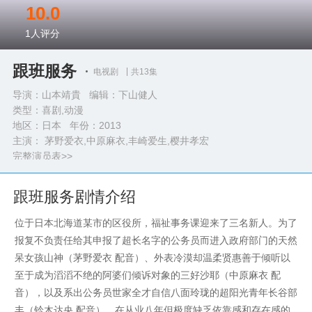
10.0
1
人评分
跟班服务
电视剧
共13集
导演：山本靖貴 编辑：下山健人
类型：
喜剧,动漫
地区：日本 年份：
2013
主演： 茅野爱衣,中原麻衣,丰崎爱生,樱井孝宏
完整演员表>>
跟班服务剧情介绍
位于日本北海道某市的区役所，福祉事务课迎来了三名新人。为了
报复不负责任给其申报了超长名字的公务员而进入政府部门的天然
呆女孩山神（茅野爱衣 配音）、外表冷漠却温柔贤惠善于倾听以
至于成为滔滔不绝的阿婆们倾诉对象的三好沙耶（中原麻衣 配
音），以及系出公务员世家全才自信八面玲珑的超阳光青年长谷部
丰（铃木达央 配音）。在从业八年但极度缺乏依靠感和存在感的