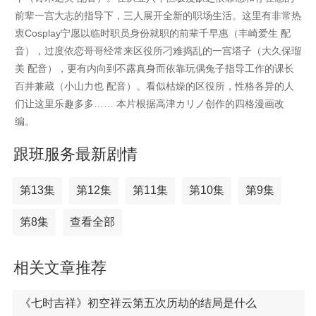
前辈一宫大志的指导下，三人展开全新的职场生活。这里有非常热
衷Cosplay宁愿以临时职员身份就职的前辈千早惠（丰崎爱生 配
音），过度依恋哥哥经常来区役所刁难捣乱的一宫塔子（大久保瑠
美 配音），更有内向到不露真身而依靠玩偶兔子指导工作的课长
百井兼蔵（小山力也 配音）。看似枯燥的区役所，性格各异的人
们让这里乐趣多多…… 本片根据高津カリノ创作的四格漫画改
编。
跟班服务最新剧情
第13集
第12集
第11集
第10集
第9集
第8集
查看全部
相关文章推荐
《七时吉祥》初空祥云第五次历劫的结局是什么