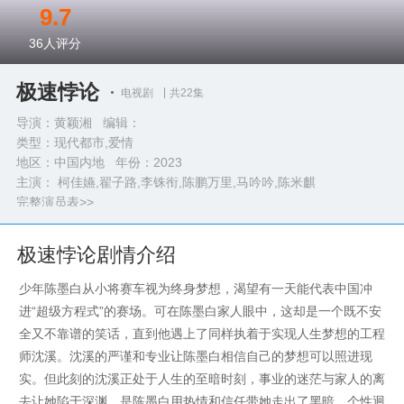
9.7
36
人评分
极速悖论
电视剧
共22集
导演：黄颖湘 编辑：
类型：
现代都市,爱情
地区：中国内地 年份：
2023
主演： 柯佳嬿,翟子路,李铢衔,陈鹏万里,马吟吟,陈米麒
完整演员表>>
极速悖论剧情介绍
少年陈墨白从小将赛车视为终身梦想，渴望有一天能代表中国冲
进“超级方程式”的赛场。可在陈墨白家人眼中，这却是一个既不安
全又不靠谱的笑话，直到他遇上了同样执着于实现人生梦想的工程
师沈溪。沈溪的严谨和专业让陈墨白相信自己的梦想可以照进现
实。但此刻的沈溪正处于人生的至暗时刻，事业的迷茫与家人的离
去让她陷于深渊，是陈墨白用热情和信任带她走出了黑暗。个性迥