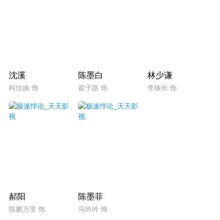
沈溪
陈墨白
林少谦
柯佳嬿 饰
翟子路 饰
李铢衔 饰
郝阳
陈墨菲
陈鹏万里 饰
马吟吟 饰