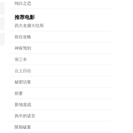
纯白之恋
推荐电影
四大名捕大结局
前任攻略
神探驾到
张三丰
云上日出
秘密访客
前妻
新地道战
风中的诺言
限期破案