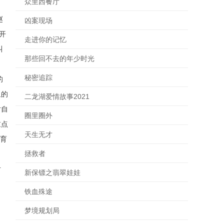
众里西餐厅
赵
凶案现场
开
走进你的记忆
叫
那些回不去的年少时光
秘密追踪
的
里的
二龙湖爱情故事2021
对自
圈里圈外
重点
天生无才
体育
拯救者
对
新保镖之翡翠娃娃
铁血殊途
梦境规划局