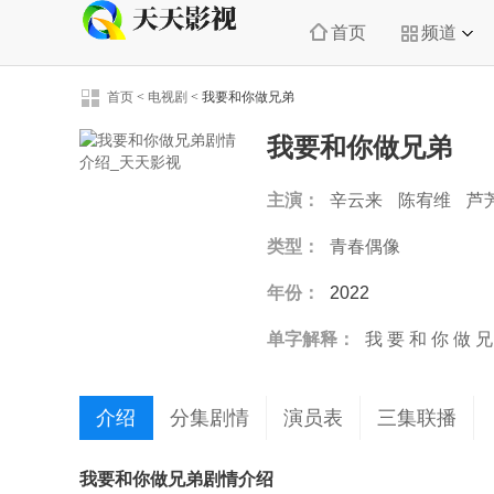
首页
频道
首页
<
电视剧
<
我要和你做兄弟
我要和你做兄弟
主演：
辛云来
陈宥维
芦
凯
类型：
青春偶像
年份：
2022
单字解释：
我
要
和
你
做
兄
介绍
分集剧情
演员表
三集联播
我要和你做兄弟剧情介绍