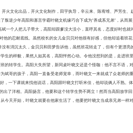
、开火文化出品，开火文化制作，田宇执导，辛云来、陈宥维、芦芳生、
了叛逆少年高阳和寡言学霸叶晓文机缘巧合下成为“养成系兄弟”，从而展
高斌一个人把儿子带大，高阳却跟爹没大没小，直呼其名，态度好时也就
亲对他的忍耐底线。虽然校长的女儿金贝贝对他很有好感，但他却追着班花
并没有消沉太久，金贝贝和田梦告诉他，虽然班花转走了，但有个更漂亮
转学生的样貌，果然人如其名，高阳怦然心动。令他没想到的是，走进班
壁班的转学生。高阳大失所望，新同桌叶晓文还是个怪咖：他不言不语，
作为斌哥的孩子，高阳一直备受老师宠幸，而叶晓文一来就成了众老师的
很要好，一下课就来找他说话，高阳跟叶晓文打听米佳，他却说俩人不熟。
弄的出了洋相。高阳扬言，他要和这个转学生势不两立！然而当高阳放学回
，从今天开始，叶晓文就要在他家生活了，他要把叶晓文当成亲兄弟一样