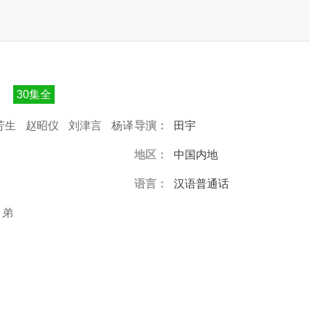
30集全
芳生
赵昭仪
刘津言
杨译
导演：
田宇
地区：
中国内地
语言：
汉语普通话
弟