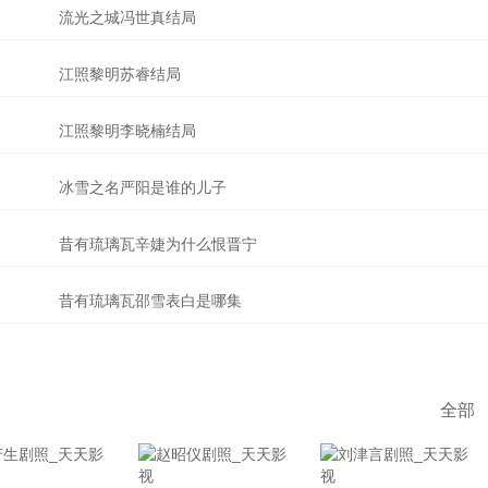
流光之城冯世真结局
江照黎明苏睿结局
江照黎明李晓楠结局
冰雪之名严阳是谁的儿子
昔有琉璃瓦辛婕为什么恨晋宁
昔有琉璃瓦邵雪表白是哪集
全部