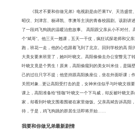
《我才不要和你做兄弟》电视剧是由芒果TV、天浩盛世
昭仪、刘津言、杨译凯、李澳等主演的青春校园剧。该剧讲述
了一段鸡飞狗跳的温暖治愈故事。 高阳跟父亲从小不对付。
个“斌哥”。他三天一翘课，五天一干仗，疯狂试探老师和父
跑，班花一走，他的心也跟着飞到了北京。回到学校的高 阳
大美女要来班里了，她叫叶晓文。高阳偷偷去办公室瞥见了
叶晓文竟是个男生！原来，高阳偷窥到的美女叫米佳，是隔
己的过往只字不提；他坚持跟高阳换座位，坐在外面听课；
关照对象...更让高阳受打击的是，女神米佳似乎与叶晓文
课上，高阳准备给“怪咖”叶晓文一个下马威，却反被叶晓文
家，却看到叶晓文围着围裙在家里做饭。父亲高斌告诉高阳
待，于是，鸡飞狗跳的群居生活即将开始……
我要和你做兄弟最新剧情