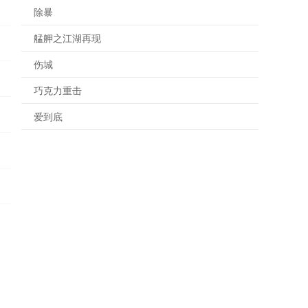
除暴
艋舺之江湖再现
伤城
巧克力重击
爱到底