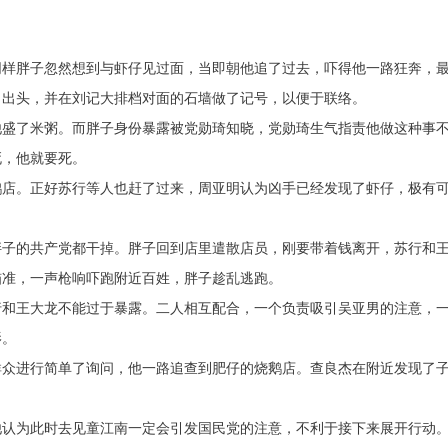
同样胖子忽然想到与虾仔见过面，当即朝他追了过去，吓得他一路狂奔，
冒出头，并在刘记大排档对面的石墙做了记号，以便于联络。
他盛了米粥。而胖子身份暴露被党勋琦知晓，党勋琦生气指责他做这种事
死，他就要死。
鹅店。正好苏行等人也赶了过来，周亚明认为凶手已经发现了虾仔，极有
。
胖子的共产党都干掉。胖子回到店里遣散店员，刚要带着钱离开，苏行和
瞄准，一声枪响吓跑附近百姓，胖子趁乱逃跑。
行和王大龙不能过于暴露。二人相互配合，一个负责吸引吴亚男的注意，
影。
群众进行简单了询问，他一路追查到肥仔的烧鹅店。查良杰在附近发现了
他认为此时去见童江南一定会引发国民党的注意，不利于接下来展开行动