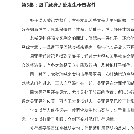
第3集：凶手藏身之处发生枪击案件
虾仔误入荣记烧鹅店，意外发现凶手竟是店里的厨师。
躲在绸布后面，总算是保住了性命。待胖子走后，虾仔才敢
老板见虾仔喝食客剩余的面汤，便端来一屉包子，还给
马虎大意，一旦留下尾巴就会招来祸患，警告他若是敌人不
周亚明通过记号找到了虾仔，通过对方得知凶手就在烧
会选择逃跑，当务之急是要立刻采取行动，及时把胖子抓住
同一时间，党勋琦喊来女狙击手吴亚男，安排她把追查
龙就从门外进来，三人立马混打在一起。吴亚男在对面埋伏
因为吴亚男还在原地，尤其是处于较高的位置，所以苏
锁定吴亚男的位置，可当王大龙找过去，吴亚男早已没了踪
李文博等人前往深井一带调查发生枪击案件，对于目击
壳，李文博打量了几眼，立刻下令对肥仔进行通缉。
苏行想要跟童江南挑明身份，但是遭到周亚明的反对，