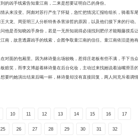
查到的凶手线索告知童江南，二来是想要证明自己的身份。
感情从来没变。阿彪对苏行产生了怀疑，急忙把情况汇报给组长，骑着车
和王大龙、周亚明三人分析特务杀害涂哲的原因，以及他们接下来的行动
反问他是否知晓凶手身份，若是一无所知就得必须找到肥仔才能顺藤摸瓜
童江南，故意透露凶手的线索，企图争取童江南的信任。童江南依旧是抱
坐在对面的包厢里。因为林诗曼出场较晚，惹得庄老板有些不满，手下当
老板赔笑，而李文博趁着林诗曼在后台化妆，主动过来找她说着油嘴滑舌
，想要约她演出结束后喝一杯，林诗曼却没有直接回复，两人间充斥着调
10
11
12
13
14
15
16
17
25
26
27
28
29
30
31
32