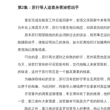
第2集：苏行等人追查杀害涂哲凶手
童笙完成实验室工作后返回家中，发现父亲因家中来客
当年在上海震旦大学，苏行与童笙相识相恋，但因肩负组织
原本苏行期望能借此机会消除过去的误会，然而事态远
能捕获凶手，便能证明自己的身份。如今距离组织计划撤离
查现场以搜集线索。
巧合的是，苏行再次遇到之前救的虾仔，意外获悉他是
当天，涂哲打算给虾仔买双新布鞋，交代他晚上来家里取鞋
的味道，这对于苏行而言是一个极其重要的线索。
为确保联络站的安全，苏行没有把虾仔带去见周亚明，
出胖子的画像。与此同时，阿彪等人继续蹲守在童家对面监
尽管案件的调查进展缓慢，李文博却有了新的推测，他
一堂，童江南向大家透露，涂哲极有可能是共产党的联络人
除此之外，童江南还提及罗冠英等人的事情，他认为在