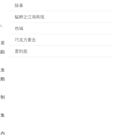
除暴
艋舺之江湖再现
由。
伤城
巧克力重击
，若
爱到底
细勘
案发
烧鹅
绘制
聚集
，内