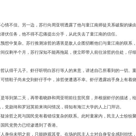
而心情不佳。另一边，苏行向周亚明透露了他与童江南师徒关系破裂的缘
的潜伏任务，他不得不忍痛提出分手，从此失去了童江南的信任。
比预想中复杂。苏行推测涂哲的遇害是敌人企图切断他们与童江南的联系
时间仅剩半个月，苏行深知不能再拖延，便立即带人前往涂哲的住处，仔
涂哲认得干儿子。虾仔听明白苏行等人的来意，讲述自己所看到的一切。
，可惜鞋子尚未交到虾仔手中，涂哲便遭遇不幸。虾仔透露凶手身上有着
而是等到第二天，再带着晓静和周亚明前往贫民窟，并根据虾仔的描述，
视，党勋琦和罗冠英前来询问情况，得知有海江大学的人上门拜访。
怀疑涂哲之死与国民党有着错综复杂的联系。此时童家内，民主人士纷纷
，国民党势力已经渗透到了香港。
两人身份未明之前，只能静观其变。在场的民主人士对自身安全感到担忧