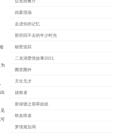
众里西餐厅
凶案现场
走进你的记忆
那些回不去的年少时光
秘密追踪
暗
二龙湖爱情故事2021
。为
圈里圈外
天生无才
，
淌出
拯救者
新保镖之翡翠娃娃
不见
铁血殊途
就可
梦境规划局