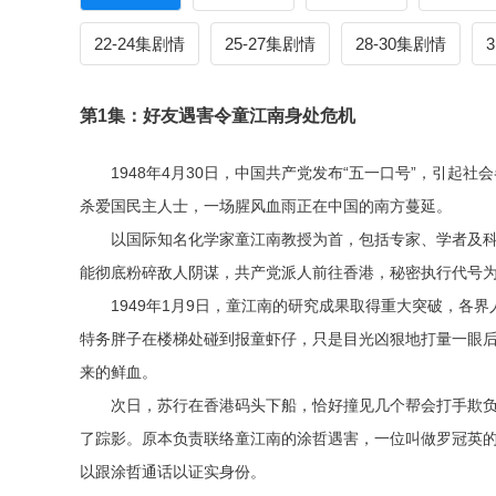
22-24集剧情
25-27集剧情
28-30集剧情
第1集：好友遇害令童江南身处危机
1948年4月30日，中国共产党发布“五一口号”，引
杀爱国民主人士，一场腥风血雨正在中国的南方蔓延。
以国际知名化学家童江南教授为首，包括专家、学者及
能彻底粉碎敌人阴谋，共产党派人前往香港，秘密执行代号为
1949年1月9日，童江南的研究成果取得重大突破，
特务胖子在楼梯处碰到报童虾仔，只是目光凶狠地打量一眼
来的鲜血。
次日，苏行在香港码头下船，恰好撞见几个帮会打手欺
了踪影。原本负责联络童江南的涂哲遇害，一位叫做罗冠英
以跟涂哲通话以证实身份。