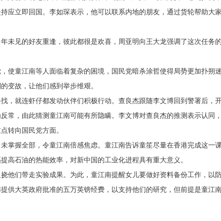
坚持应立即回国。李如琛表示，他可以联系内地的朋友，通过货轮帮助大
多年未见的好友重逢，彼此都很是欢喜，周亚明向王大龙强调了这次任务
。
党，使童江南等人面临着复杂的困境，国民党暗杀涂哲使得局势更加扑朔
列的变故，让他们感到举步维艰。
寻找，就连虾仔都发动伙伴们积极行动。查良杰跟随李文博回到警署后，
为反常，由此猜测童江南可能有所隐瞒。李文博对查良杰的推测表示认同
重点转向国民党方面。
尚未掌握全部，令童江南倍感焦虑。童江南告诉童笙尽量在香港完成这一
幅提高石油的热能效率，对新中国的工业化进程具有重大意义。
阻挠他们带走实验成果。为此，童江南提醒女儿要做好资料备份工作，以
南提供大英政府批准的五万英镑经费，以支持他们的研究，但前提是童江