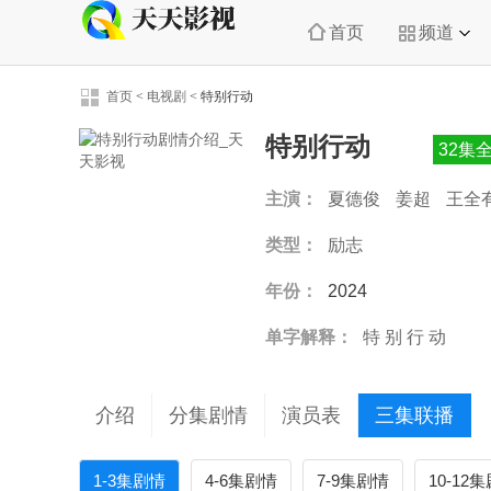
首页
频道
首页
<
电视剧
<
特别行动
特别行动
32集
主演：
夏德俊
姜超
王全
类型：
励志
年份：
2024
单字解释：
特
别
行
动
介绍
分集剧情
演员表
三集联播
1-3集剧情
4-6集剧情
7-9集剧情
10-12