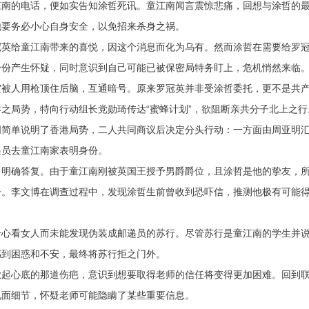
江南的电话，便如实告知涂哲死讯。童江南闻言震惊悲痛，回想与涂哲的
他要务必小心自身安全，以免招来杀身之祸。
冠英给童江南带来的喜悦，因这个消息而化为乌有。然而涂哲在需要给罗
身份产生怀疑，同时意识到自己可能已被保密局特务盯上，危机悄然来临
室被人用枪顶住后脑，互通暗号。原来罗冠英并非受涂哲委托，更不是共
之局势，特向行动组长党勋琦传达“蜜蜂计划”，欲阻断亲共分子北上之行
明简单说明了香港局势，二人共同商议后决定分头行动：一方面由周亚明
递员去童江南家表明身份。
出明确答复。由于童江南刚被英国王授予男爵爵位，且涂哲是他的挚友，
子。李文博在调查过程中，发现涂哲生前曾收到恐吓信，推测他极有可能
分心看女人而未能发现伪装成邮递员的苏行。尽管苏行是童江南的学生并
感到困惑和不安，最终将苏行拒之门外。
掀起心底的那道伤疤，意识到想要取得老师的信任将变得更加困难。回到
见面细节，怀疑老师可能隐瞒了某些重要信息。