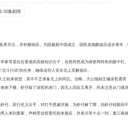
31-32集剧情
起社会各界关注，并积极响应。为阻挠新中国成立，国民党残酷镇压进步青年，
科学家等居住在香港的高级知识分子，自然而然成为保密局特务的眼中钉
“北斗行动”的任务，确保这些人安全北上至解放区。
各界人士前来祝贺，其中不乏准备北上的同志。当晚，大公报副主编涂哲遇害
后匆匆下楼。虾仔敲了涂哲的房门，因无人回应又离开，尚未注意从门缝
负虾仔。苏行仗义出手，对打手恩威并施，为虾仔解了围，但虾仔转眼间
的男人来到童家，声称受涂哲委托前来接应，并表示等十点一到，童江南