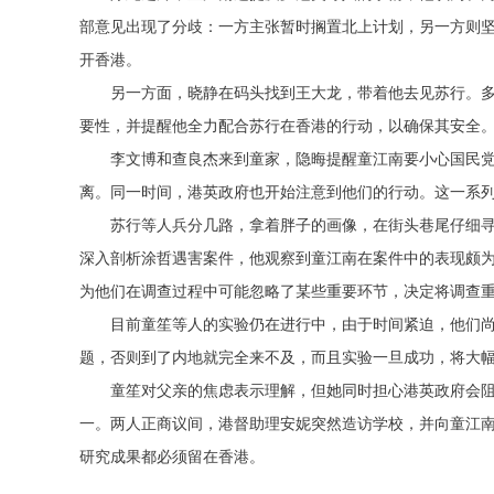
部意见出现了分歧：一方主张暂时搁置北上计划，另一方则
开香港。
另一方面，晓静在码头找到王大龙，带着他去见苏行。
要性，并提醒他全力配合苏行在香港的行动，以确保其安全
李文博和查良杰来到童家，隐晦提醒童江南要小心国民
离。同一时间，港英政府也开始注意到他们的行动。这一系
苏行等人兵分几路，拿着胖子的画像，在街头巷尾仔细
深入剖析涂哲遇害案件，他观察到童江南在案件中的表现颇
为他们在调查过程中可能忽略了某些重要环节，决定将调查
目前童笙等人的实验仍在进行中，由于时间紧迫，他们
题，否则到了内地就完全来不及，而且实验一旦成功，将大
童笙对父亲的焦虑表示理解，但她同时担心港英政府会
一。两人正商议间，港督助理安妮突然造访学校，并向童江
研究成果都必须留在香港。