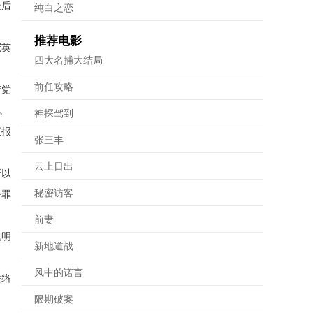
最后
纯白之恋
推荐电影
冠英
四大名捕大结局
。
前任攻略
产党
。
神探驾到
汇报
张三丰
云上日出
所以
秘密访客
得罪
前妻
说明
新地道战
风中的诺言
联络
限期破案