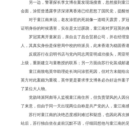
另一边，警署探长李文博在案发现场搜查，忽然接到童
会面，涂哲曾透露李济深潜离香港已经惹怒了国民党，提醒
对于童江南来说，老友涂哲的死就像一道晴天霹雳，罗
证明身份的时候遇害，实在是太过蹊跷，童江南对罗冠英的
罗冠英离开童家后，亲自去了昌合贸易公司，并在经理
人，其真实身份是保密局中校的特派员，此来香港为稳固香港
反观苏行在启明书店与党内同志周亚明成功接头，周亚
上级，重新建立与童教授的联系；另一方面由苏行化装成邮
童江南致电英华助理处长询问涂哲死因，但对方未能给
英方对此案颇为重视，英华更是要求李文博务必办好这件案
了某位大人物。
党勋琦派阿彪等人监视童江南住所，但负责望风的人因
了来意，但由于同一天出现两位自称是共产党的人，童江南
苏行对童江南的决绝态度感到难过和疑惑，也因此再次
站后，苏行独自坐在桌前沉默不语，仔细回想他与童江南的