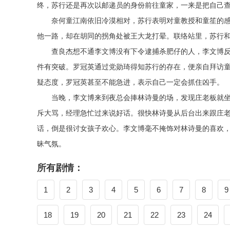
终，苏行还是再次以邮递员的身份前往童家，一来是把自己
奈何童江南依旧冷漠相对，苏行表明对童教授和童笙的
他一路，却在胡同的拐角处被王大龙打晕。联络站里，苏行
查良杰想不通李文博没有下令逮捕杀肥仔的人，李文博
件有突破。罗冠英通过党勋琦得知苏行的存在，便亲自拜访
疑态度，罗冠英甚至不能急进，表示自己一定会抓住凶手。
当晚，李文博来到夜总会捧林诗曼的场，发现庄老板就
斥大骂，经理急忙过来说好话。很快林诗曼从后台出来跟庄
话，倒是很讨女孩子欢心。李文博毫不掩饰对林诗曼的喜欢
昧气氛。
所有剧情：
1
2
3
4
5
6
7
8
9
18
19
20
21
22
23
24