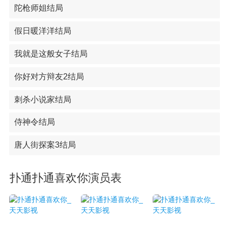
陀枪师姐结局
假日暖洋洋结局
我就是这般女子结局
你好对方辩友2结局
刺杀小说家结局
侍神令结局
唐人街探案3结局
扑通扑通喜欢你演员表