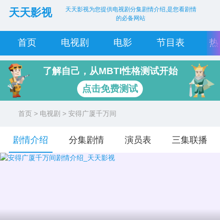
天天影视为您提供电视剧分集剧情介绍,是您看剧情
天天影视
的必备网站
首页
电视剧
电影
节目表
热
了解自己，从MBTI性格测试开始
点击免费测试
首页
>
电视剧
> 安得广厦千万间
剧情介绍
分集剧情
演员表
三集联播