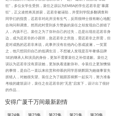
狂”，多位女学生受扰，裴任之误以为EMBA的学生迟若非是“暴露
狂”，正义凌然将其抓获，迟若非被诬陷，并受到学院多翻调查和
同学们的指责，迟若非对此并没有生气，反而很绅士很有耐心地配
合询问和调查。然而此时受到多方赞扬的裴任之却发现自己抓错了
人，内孩不已。裴任之为了弥补自己的过失，总是出现在迟若非身
边，成为迟若非的小跟班，急迟若非之所急，需迟若非之所需，但
是对成熟的迟若非来说，此事并没有在他内心形成波澜，一笑置
之，他只想回归自己的低调生活，不想被人发现是百年奢侈品牌
SE的继承人和演员的身份，更加不需要裴任之补偿道歉。裴任之
误以为迟若非没有原谅她，更加执着道歉弥补。令装任之更加懊恼
的事情，是自己一直以来欣赏和仰慕的同学苏炳辉因为她做事冒失
抓错人，对她很失望。装任之为了能跟苏炳辉一起实习，努力准备
考核的建筑设计，裴任之在迟若非的“无意”启发下，设计出了很好
的作品…
安得广厦千万间最新剧情
第24集
第23集
第22集
第21集
第20集