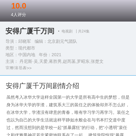
10.0
4
人评分
安得广厦千万间
电视剧
共24集
导演：邱晓军 编辑：北京剧元气团队
类型：
现代都市
地区：中国内地 年份：
2021
主演： 丹尼斯·吴,天爱,蒋胜男,赵芮菡,罗昭东,张楚文
完整演员表>>
安得广厦千万间剧情介绍
虽然考入冰华大学这样全国第一的大学是所有高中生的梦想，但是
身为冰华大学的学渣，建筑系大三的装任之的体验却并不怎么好，
在冰华大学，学渣没有肆意的青春，唯有学习学习再学习。装任之
也以为自己的大学生活就这样平静如水般会在与书本打交道中度
过，然而没想到的是学校一起“抓暴露狂”的行动，把“小透明”裴任
之和优雅男神迟若非紧密地联系在了一起。 建筑学院惊现“暴露