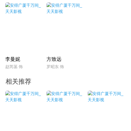
李曼妮
方致远
赵芮菡 饰
罗昭东 饰
相关推荐