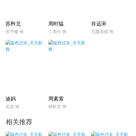
苏矜北
周时韫
肖远宋
张予曦 饰
丁禹兮 饰
完颜洛绒 饰
迪妈
周素萦
吴恙 饰
林昕宜 饰
相关推荐