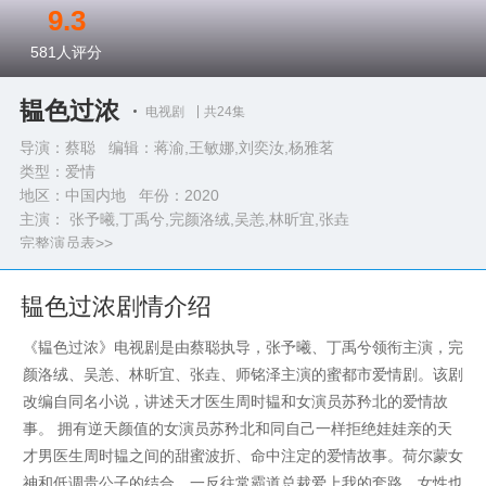
9.3
581
人评分
韫色过浓
电视剧
共24集
导演：蔡聪 编辑：蒋渝,王敏娜,刘奕汝,杨雅茗
类型：
爱情
地区：中国内地 年份：
2020
主演： 张予曦,丁禹兮,完颜洛绒,吴恙,林昕宜,张垚
完整演员表>>
韫色过浓剧情介绍
《韫色过浓》电视剧是由蔡聪执导，张予曦、丁禹兮领衔主演，完
颜洛绒、吴恙、林昕宜、张垚、师铭泽主演的蜜都市爱情剧。该剧
改编自同名小说，讲述天才医生周时韫和女演员苏矜北的爱情故
事。 拥有逆天颜值的女演员苏矜北和同自己一样拒绝娃娃亲的天
才男医生周时韫之间的甜蜜波折、命中注定的爱情故事。荷尔蒙女
神和低调贵公子的结合，一反往常霸道总裁爱上我的套路，女性也