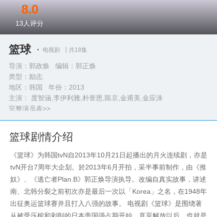
8.0
13
人评分
篮球
电视剧
共18集
导演：郭政焕 编辑：郭正焕
类型：
励志
地区：韩国 年份：
2013
主演： 度智涵,李伊利雅,朴誉恩,陈京,金甫美,金应洙
完整演员表>>
篮球剧情介绍
《篮球》为韩国tvN自2013年10月21日起播出的月火连续剧，亦是
tvN开台7周年大企划。於2013年6月开拍，采半事前制作，由《推
奴》、《逃亡者Plan.B》郭正焕导演执导。改编自真实故事，讲述
南、北韩分裂之前初次亦是最后一次以「Korea」之名，在1948年
出征奥运篮球赛并且打入八强的故事。 电视剧《篮球》是围绕著
从被受压榨和剥削的日本帝国强占期开始，直至解放以后，也就是