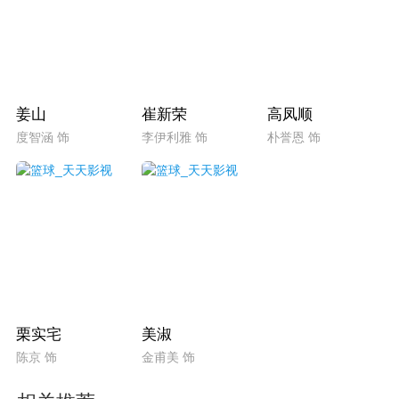
姜山
崔新荣
高凤顺
度智涵 饰
李伊利雅 饰
朴誉恩 饰
栗实宅
美淑
陈京 饰
金甫美 饰