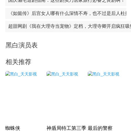
国庆懒宅追剧指南：这些剧实乃居家旅行必备之良剧啊！
《如懿传》后宫女人哪有什么深情不寿，也不过是后人杜撰
超甜网剧《我在大理寺当宠物》定档，大理寺卿开启疯狂吸
黑白演员表
相关推荐
蜘蛛侠
神盾局特工第三季
最后的警察