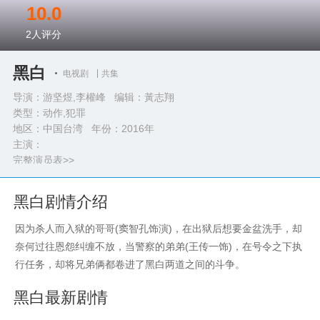
10.0
2
人评分
黑白
电视剧
共集
导演：游坚煜,李權峰 编辑：黃志翔
类型：
动作,犯罪
地区：中国台湾 年份：
2016年
主演：
完整演员表>>
黑白剧情介绍
因为杀人而入狱的哥哥(窦智孔饰演)，在出狱后想要金盆洗手，却
奈何过往恩怨纠缠不放，当警察的弟弟(王传一饰)，在号令之下执
行任务，却将兄弟俩都卷进了黑白两道之间的斗争。
黑白最新剧情