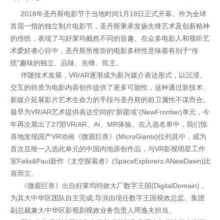
2018年圣丹斯电影节于当地时间1月18日正式开幕。作为全球
首屈一指的独立制片电影节，圣丹斯秉承发扬先锋艺术及创新精神
的传统，表现了与好莱坞截然不同的旨趣。在众多电影人和视听艺
术爱好者心目中，圣丹斯所推崇的电影多样性意味着有别于“传
统”趣味的独立、品味、先锋、民主。
伴随技术发展，VR/AR逐渐成为新兴媒介表达形式，以沉浸、
交互的特质为电影内容创作提供了更多可能性，这种通过新技术、
新媒介延展影片艺术生命力的手段与圣丹斯的前卫属性不谋而合。
最早为VR/AR艺术提供表达空间的“新疆域”(NewFrontier)单元，今
年再次展出了27部VR/AR、AI、MR体验。在入选名单中，我们惊
喜地发现国产VR动画《微观巨兽》(MicroGiants)位列其中，成为
首次且唯一入选此单元的中国内地原创作品，与VR影视明星工作
室Felix&Paul新作《太空探索者》(SpaceExplorers:ANewDawn)比
肩而立。
《微观巨兽》出自好莱坞特效大厂数字王国(DigitalDomain)，
为其大中华区团队自主完成;导演由现任数字王国视效总监、集团
副总裁兼大中华区影视剧视效业务负责人周逸夫担当。