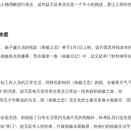
和人物理解进行表达，这对赵又廷来说也是一个不小的挑战，更让人期待
麦霸
、杨子姗主演的电影《南极之恋》将于2月2日上映。该片因其持续发布
略南极风光和趣事。而在最新一集《南极日记》中，赵又廷串门智利海军
考站工作人员的正常生活，同样也影响到《南极之恋》剧组。在极寒天气
乐”的消遣。赵又廷每天坚持用全英文记录这一段奇妙的南极之旅，坦
结而又才华横溢的马克，跟《南极之恋》没文化的土豪吴富春大相庭径，强
的全面支持。剧组除了日常生活受到无微不至的照顾外，科考队员们还负
站“串门”。赵又廷等人的到来，打破南极冰霜极昼，给他们的枯燥生活平