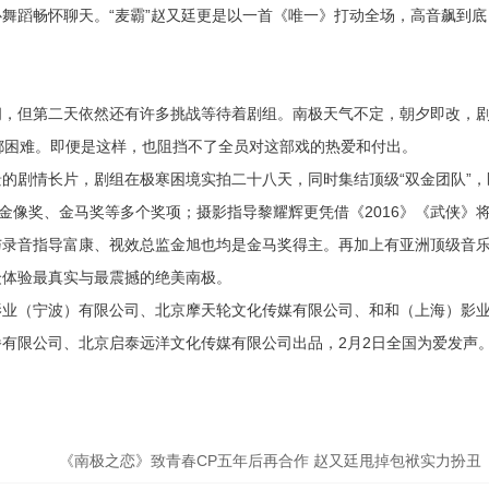
舞蹈畅怀聊天。“麦霸”赵又廷更是以一首《唯一》打动全场，高音飙到底
闲，但第二天依然还有许多挑战等待着剧组。南极天气不定，朝夕即改，
都困难。即便是这样，也阻挡不了全员对这部戏的热爱和付出。
的剧情长片，剧组在极寒困境实拍二十八天，同时集结顶级“双金团队”，
金像奖、金马奖等多个奖项；摄影指导黎耀辉更凭借《2016》《武侠》
与录音指导富康、视效总监金旭也均是金马奖得主。再加上有亚洲顶级音
众体验最真实与最震撼的绝美南极。
影业（宁波）有限公司、北京摩天轮文化传媒有限公司、和和（上海）影
有限公司、北京启泰远洋文化传媒有限公司出品，2月2日全国为爱发声
《南极之恋》致青春CP五年后再合作 赵又廷甩掉包袱实力扮丑