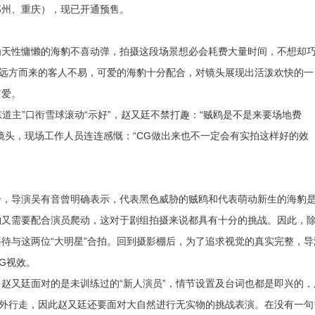
郑州、重庆），现已开通预售。
为天性慵懒的海豹不喜动弹，拍摄这段场景想必会耗费大量时间，不想却
群远方而来的客人不易，可爱的海豹十分配合，对镜头展现出活泼欢快的一
有爱。
东道主”口衔雪球滚动“示好”，赵又廷不禁打趣：“贼鸥是不是来要场地费
镜头，现场工作人员连连感慨：“CG做出来也不一定会有实拍这样好的效
分，导演吴有音曾明确表示，代表黑色威胁的贼鸥和代表萌动新生的海豹
豹又需要配合演员爬动，这对于剧组拍摄来说都具有十分的挑战。因此，
待与这两位“大明星”合拍。回到摄影棚后，为了追求视觉的真实完整，导
G视效。
赵又廷面对的是未训练过的“新人演员”，情节设置及台词也都是即兴的，
在外行走，因此赵又廷还要面对大自然进行无实物的挑战表演。在没有一句