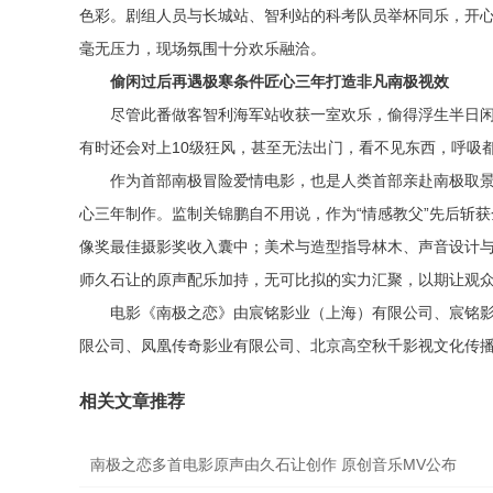
色彩。剧组人员与长城站、智利站的科考队员举杯同乐，开心
毫无压力，现场氛围十分欢乐融洽。
偷闲过后再遇极寒条件
匠心三年打造非凡南极视效
尽管此番做客智利海军站收获一室欢乐，偷得浮生半日
有时还会对上10级狂风，甚至无法出门，看不见东西，呼吸
作为首部南极冒险爱情电影，也是人类首部亲赴南极取景
心三年制作。监制关锦鹏自不用说，作为“情感教父”先后斩获
像奖最佳摄影奖收入囊中；美术与造型指导林木、声音设计
师久石让的原声配乐加持，无可比拟的实力汇聚，以期让观
电影《南极之恋》由宸铭影业（上海）有限公司、宸铭
限公司、凤凰传奇影业有限公司、北京高空秋千影视文化传播
相关文章推荐
南极之恋多首电影原声由久石让创作 原创音乐MV公布