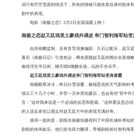
词只有茫茫雪原的情况下，所有的情绪只能依靠自身对剧本
剧中的表现。
电影《南极之恋》2月2日全国温暖上映！
南极之恋赵又廷戏里土豪戏外调皮 串门智利海军站变
由关锦鹏监制、吴有音导演兼编剧、久石让配乐，赵又廷
幕后《南极日记》引发热议，网友跟随赵又廷的脚步全面领
偷得浮生半日闲，聊天唱K嗨翻全场，玩的不亦乐乎。
赵又廷戏里土豪戏外调皮
串门智利海军站变身麦霸
南极酷寒冰冷，终日白雪深覆，极端恶劣的天气影响科
续出工十几个小时，辛苦一天外景拍摄后，也会有些“苦中作
言：“这对我来说是一个必须的反思和慰藉。”这样爱反思总
的人设反差也让观众对赵又廷片中的表现充满好奇。
值得一提的是，剧组在南极拍摄得到了中国长城科考站
剧组的休闲娱乐。他们担当得力翻译，带领剧组前往智利海军