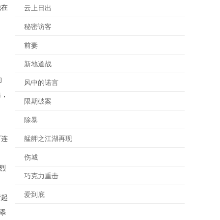
他在
云上日出
秘密访客
前妻
新地道战
的
风中的诺言
站，
限期破案
除暴
下连
艋舺之江湖再现
伤城
烈
巧克力重击
爱到底
责起
添