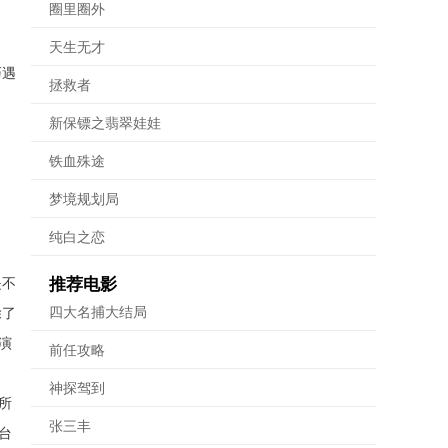
圈里圈外
天生无才
巧遇
拯救者
新保镖之翡翠娃娃
铁血殊途
梦境规划局
纯白之恋
是不
推荐电影
四大名捕大结局
除了
演
前任攻略
神探驾到
所
张三丰
台