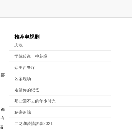
推荐电视剧
忠魂
学院传说：桃花缘
众里西餐厅
天都
凶案现场
..
走进你的记忆
那些回不去的年少时光
天都
秘密追踪
吴有
二龙湖爱情故事2021
福