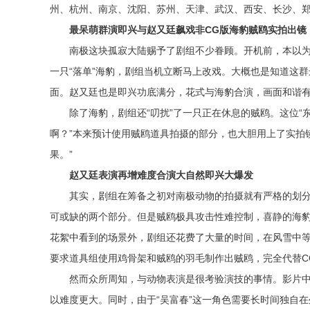
州、杭州、南京、沈阳、苏州、天津、武汉、西安、长沙、
最呆萌群演即兴与赵又廷飙戏非CG版海豹贼鸥实拍出镜
南极这块孤寂大陆赐予了剧组不少眷顾。开机前，本以
一只“落单”海豹，剧组当机立断马上改戏。大概也是知道这
面。赵又廷也是即兴功底满分，花式与海豹合演，画面和谐
除了海豹，剧组还“叨扰”了一只正在休息的贼鸥。这位“
啊？”本来预计使用贼鸥道具拍摄的部分，也大胆用上了实拍
果。”
赵又廷表演再增难度合演大自然即兴大爆发
其实，剧组在筹备之初对南极动物的拍摄就有严格的划
可或缺的两个部分。但是贼鸥极具攻击性难控制，喜静的海
花絮中看到的场景外，剧组还花费了大量的时间，在风雪中等
要求道具组使用鸡骨架和贼鸥的羽毛制作出贼鸥，完全代替C
然而众所周知，与动物表演是很考验演技的事情。影片中
以难度更大。同时，由于“吴富春”这一角色需要长时间独自