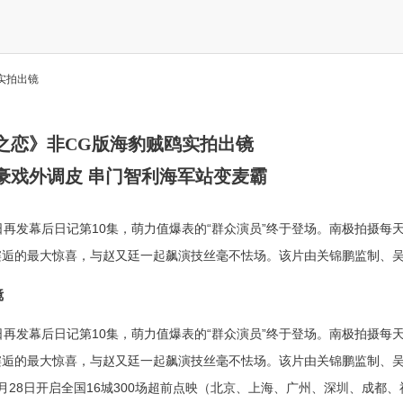
实拍出镜
之恋》非CG版海豹贼鸥实拍出镜
豪戏外调皮 串门智利海军站变麦霸
再发幕后日记第10集，萌力值爆表的“群众演员”终于登场。南极拍摄每
逅的最大惊喜，与赵又廷一起飙演技丝毫不怯场。该片由关锦鹏监制、吴.
镜
再发幕后日记第10集，萌力值爆表的“群众演员”终于登场。南极拍摄每
邂逅的最大惊喜，与赵又廷一起飙演技丝毫不怯场。该片由关锦鹏监制、
28日开启全国16城300场超前点映（北京、上海、广州、深圳、成都、