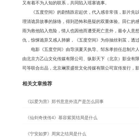
又有着不为人知的联系，共同陷入瑶寨诡事。
《五度空间》的剧情跌宕起伏，代入感非常强，影片先
理清诡异故事的脉络，得到恐怖和悬疑的双重体验。田仁的
雨为救他陷入危险，情人也因他而遭受死亡意外，最令人意
仇，惊悚诡异又感人肺腑，《五度空间》为你抽丝剥茧，透
电影《五度空间》由导演夏天执导、邹东孝担任总制片
由北京力乙山文化传媒有限公司、纵影天下（北京）影业有
司等联合出品，北京斓景盛世文化传媒有限公司宣传发行，影片
相关文章推荐
《以爱为营》郑书意意外流产是怎么回事
《仙剑奇侠传4》慕容紫英结局是什么
《宁安如梦》周寅之结局是什么