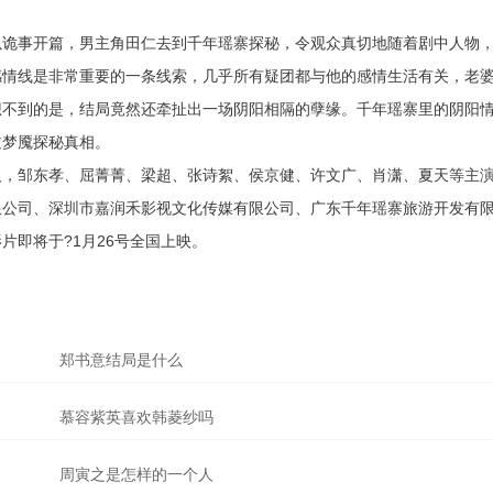
以诡事开篇，男主角田仁去到千年瑶寨探秘，令观众真切地随着剧中人物
感情线是非常重要的一条线索，几乎所有疑团都与他的感情生活有关，老
想不到的是，结局竟然还牵扯出一场阴阳相隔的孽缘。千年瑶寨里的阴阳
过梦魇探秘真相。
人，邹东孝、屈菁菁、梁超、张诗絮、侯京健、许文广、肖潇、夏天等主
限公司、深圳市嘉润禾影视文化传媒有限公司、广东千年瑶寨旅游开发有
即将于?1月26号全国上映。
郑书意结局是什么
慕容紫英喜欢韩菱纱吗
周寅之是怎样的一个人