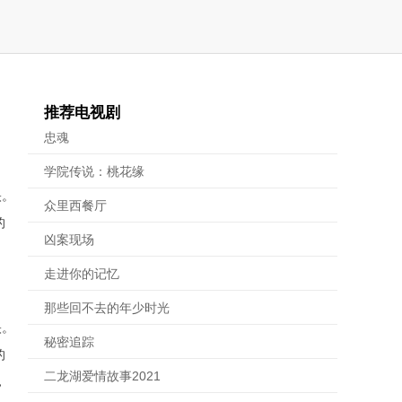
推荐电视剧
忠魂
学院传说：桃花缘
映。
众里西餐厅
的
凶案现场
走进你的记忆
那些回不去的年少时光
映。
秘密追踪
的
二龙湖爱情故事2021
，