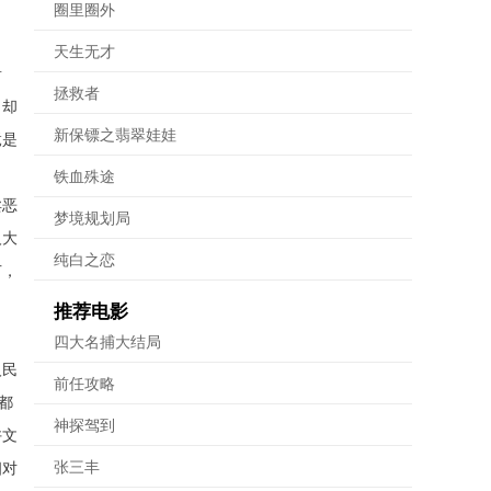
圈里圈外
天生无才
音
拯救者
，却
新保镖之翡翠娃娃
竟是
铁血殊途
卖恶
梦境规划局
人大
纯白之恋
节，
推荐电影
四大名捕大结局
人民
前任攻略
都
神探驾到
许文
张三丰
相对