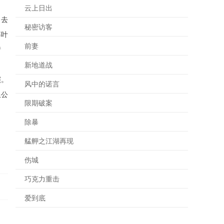
云上日出
，去
秘密访客
婆叶
前妻
情
新地道战
演。
风中的诺言
限公
限期破案
除暴
艋舺之江湖再现
伤城
巧克力重击
爱到底