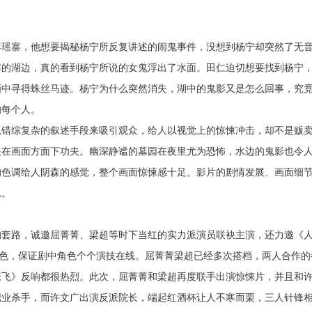
年瑶寨，他想要揭秘杨宁所反复讲述的闹鬼事件，没想到杨宁却突然了无
寨的湖边，真的看到杨宁所说的女鬼浮出了水面。田仁迫切想要找到杨宁
画中寻得蛛丝马迹。杨宁为什么突然消失，湖中的鬼影又是怎么回事，究
的每个人。
以错综复杂的叙述手段来吸引观众，给人以视觉上的惊悚冲击，却不是贩
是在画面方面下功夫。幽深静谧的墓园在夜里尤为恐怖，水边的鬼影也令
的色调给人阴森的感觉，整个画面惊悚感十足。影片的剧情发展、画面细
思。
的套路，诚邀屈菁菁、梁超等时下当红的实力派演员联袂主演，还力邀《
角色，保证剧中角色个个演技在线。屈菁菁梁超已经多次搭档，两人合作的
张飞》反响都很热烈。此次，屈菁菁和梁超再度联手出演惊悚片，并且和
职业杀手，而许文广出演反派院长，端起红酒杯让人不寒而栗，三人针锋