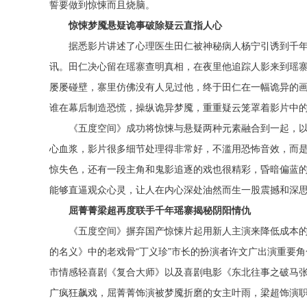
誓要做到惊悚而且烧脑。
惊悚梦魇悬疑诡事破除疑云直指人心
据悉影片讲述了心理医生田仁被神秘病人杨宁引诱到千
讯。田仁决心留在瑶寨查明真相，在夜里他追踪人影来到瑶
屡屡碰壁，寨里仿佛没有人见过他，终于田仁在一幅诡异的
谁在幕后制造恐慌，操纵诡异梦魇，重重疑云笼罩着影片中
《五度空间》成功将惊悚与悬疑两种元素融合到一起，
心血浆，影片很多细节处理得非常好，不滥用恐怖音效，而
惊失色，还有一段主角和鬼影追逐的戏也很精彩，昏暗偏蓝
能够直逼观众心灵，让人在内心深处油然而生一股震撼和深
屈菁菁梁超再度联手
千年瑶寨揭秘阴阳情仇
《五度空间》摒弃国产惊悚片起用新人主演来降低成本
的名义》中的老戏骨“丁义珍”市长的扮演者许文广出演重要
市情感轻喜剧《复合大师》以及喜剧电影《东北往事之破马
广疯狂飙戏，屈菁菁饰演被梦魇折磨的女主叶雨，梁超饰演