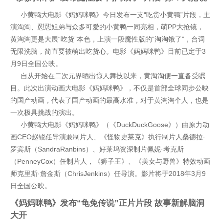
小黄鸭大电影《妈妈咪鸭》今日发布一支“吃货小黄鸭”片段，主
演淘淘、憇憇姐弟与众多可爱的小黄鸭一同亮相，萌PP大抢镜，
黄淘淘更是大展“吃货”本色，上演一段魔性版的“淘淘饿了”，台词
无限洗脑，简直要被萌出吃货心。电影《妈妈咪鸭》目前已定于3
月9日全国公映。
自从开始在二次元界晒出惊人舞技以来，黄淘淘便一直备受瞩
目。此次出演动画大电影《妈妈咪鸭》，不仅是首部全球同步公映
的国产动画，代表了国产动画的最高水准，对于黄淘淘个人，也是
一次极具挑战的演出。
小黄鸭大电影《妈妈咪鸭》（《DuckDuckGoose》）由原力动
画CEO赵锐任导演兼制片人、《怪物史莱克》执行制片人桑德拉·
罗宾斯（SandraRanbins）、好莱坞资深制片佩妮·考克斯
（PenneyCox）任制片人，《狮子王》、《美女与野兽》特效动画
师克里斯·詹金斯（ChrisJenkins）任导演。影片将于2018年3月9
日全国公映。
《妈妈咪鸭》发布“龟兔传说”正片片段 故事新解脑洞
大开