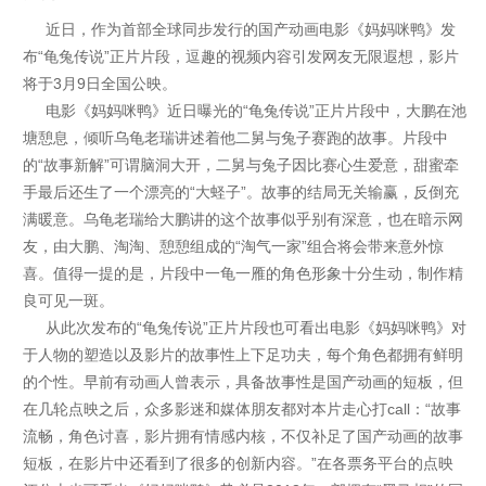
近日，作为首部全球同步发行的国产动画电影《妈妈咪鸭》发
布“龟兔传说”正片片段，逗趣的视频内容引发网友无限遐想，影片
将于3月9日全国公映。
电影《妈妈咪鸭》近日曝光的“龟兔传说”正片片段中，大鹏在池
塘憩息，倾听乌龟老瑞讲述着他二舅与兔子赛跑的故事。片段中
的“故事新解”可谓脑洞大开，二舅与兔子因比赛心生爱意，甜蜜牵
手最后还生了一个漂亮的“大蛏子”。故事的结局无关输赢，反倒充
满暖意。乌龟老瑞给大鹏讲的这个故事似乎别有深意，也在暗示网
友，由大鹏、淘淘、憩憩组成的“淘气一家”组合将会带来意外惊
喜。值得一提的是，片段中一龟一雁的角色形象十分生动，制作精
良可见一斑。
从此次发布的“龟兔传说”正片片段也可看出电影《妈妈咪鸭》对
于人物的塑造以及影片的故事性上下足功夫，每个角色都拥有鲜明
的个性。早前有动画人曾表示，具备故事性是国产动画的短板，但
在几轮点映之后，众多影迷和媒体朋友都对本片走心打call：“故事
流畅，角色讨喜，影片拥有情感内核，不仅补足了国产动画的故事
短板，在影片中还看到了很多的创新内容。”在各票务平台的点映