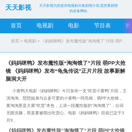
天天影视为您提供电视剧分集剧情介绍,是您看剧情
天天影视
的必备网站
首页
电视剧
电影
节目表
热
首页
>
电视剧
> 《妈妈咪鸭》发布魔性版“淘淘饿了”片段 萌PP大抢镜
《妈妈咪鸭》发布魔性版“淘淘饿了”片段 萌PP大抢
镜 《妈妈咪鸭》发布“龟兔传说”正片片段 故事新解
脑洞大开
小黄鸭大电影《妈妈咪鸭》今日发布一支“吃货小黄鸭”片段，主
演淘淘、憇憇姐弟与众多可爱的小黄鸭一同亮相，萌PP大抢镜，
黄淘淘更是大展“吃货”本色，上演一段魔性版的“淘淘饿了”，台词
无限洗脑，简直要被萌出吃货心。电影《妈妈咪鸭》目前已定于3
月9...
《妈妈咪鸭》发布魔性版“淘淘饿了”片段 萌PP大抢镜