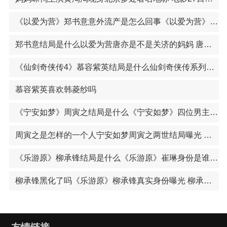
《以爱为营》郑书意意外流产是怎么回事《以爱为营》郑书意哪一集发现真相 秦时月的身世第几集曝光
郑书意结局是什么以爱为营唐亦是不是关济的妈妈 唐亦和关济是母子关系吗
《仙剑奇侠传4》慕容紫英结局是什么仙剑奇侠传系列电视剧介绍 仙剑系列阵容强大堪称一代人的记忆
慕容紫英喜欢韩菱纱吗
《宁安如梦》周寅之结局是什么《宁安如梦》四位男主结局曝光 沈玠燕临张遮谢危结局如何
周寅之是怎样的一个人宁安如梦周寅之两世结局曝光 周寅之扮演者王子腾个人资料
《乐游原》柳承锋结局是什么《乐游原》崔琳身份是谁的孩子 崔琳扮演者景甜个人资料
柳承锋黑化了吗《乐游原》柳承锋真实身份曝光 柳承锋有没有官配