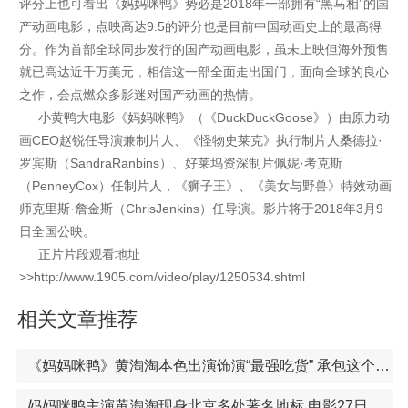
评分上也可看出《妈妈咪鸭》势必是2018年一部拥有“黑马相”的国
产动画电影，点映高达9.5的评分也是目前中国动画史上的最高得
分。作为首部全球同步发行的国产动画电影，虽未上映但海外预售
就已高达近千万美元，相信这一部全面走出国门，面向全球的良心
之作，会点燃众多影迷对国产动画的热情。
小黄鸭大电影《妈妈咪鸭》（《DuckDuckGoose》）由原力动
画CEO赵锐任导演兼制片人、《怪物史莱克》执行制片人桑德拉·
罗宾斯（SandraRanbins）、好莱坞资深制片佩妮·考克斯
（PenneyCox）任制片人，《狮子王》、《美女与野兽》特效动画
师克里斯·詹金斯（ChrisJenkins）任导演。影片将于2018年3月9
日全国公映。
正片片段观看地址
>>http://www.1905.com/video/play/1250534.shtml
相关文章推荐
《妈妈咪鸭》黄淘淘本色出演饰演“最强吃货” 承包这个寒假妈妈咪鸭本周进行电影 黄淘淘携手释小龙两代童星引尖叫
妈妈咪鸭主演黄淘淘现身北京多处著名地标 电影27日全国点映开启