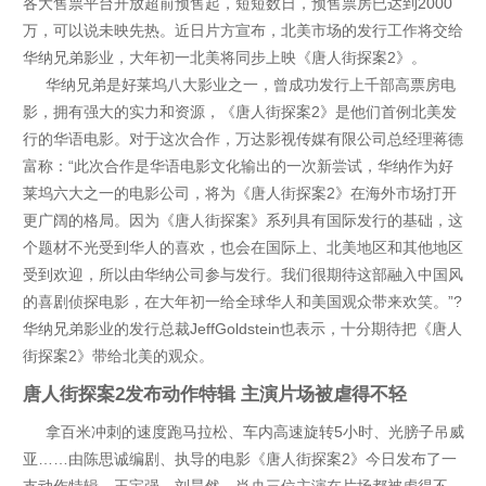
各大售票平台开放超前预售起，短短数日，预售票房已达到2000
万，可以说未映先热。近日片方宣布，北美市场的发行工作将交给
华纳兄弟影业，大年初一北美将同步上映《唐人街探案2》。
华纳兄弟是好莱坞八大影业之一，曾成功发行上千部高票房电
影，拥有强大的实力和资源，《唐人街探案2》是他们首例北美发
行的华语电影。对于这次合作，万达影视传媒有限公司总经理蒋德
富称：“此次合作是华语电影文化输出的一次新尝试，华纳作为好
莱坞六大之一的电影公司，将为《唐人街探案2》在海外市场打开
更广阔的格局。因为《唐人街探案》系列具有国际发行的基础，这
个题材不光受到华人的喜欢，也会在国际上、北美地区和其他地区
受到欢迎，所以由华纳公司参与发行。我们很期待这部融入中国风
的喜剧侦探电影，在大年初一给全球华人和美国观众带来欢笑。”?
华纳兄弟影业的发行总裁JeffGoldstein也表示，十分期待把《唐人
街探案2》带给北美的观众。
唐人街探案2发布动作特辑 主演片场被虐得不轻
拿百米冲刺的速度跑马拉松、车内高速旋转5小时、光膀子吊威
亚……由陈思诚编剧、执导的电影《唐人街探案2》今日发布了一
支动作特辑，王宝强、刘昊然、肖央三位主演在片场都被虐得不