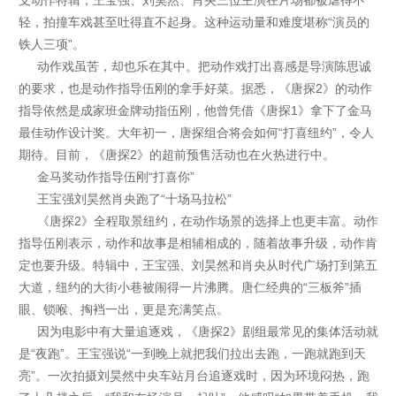
轻，拍撞车戏甚至吐得直不起身。这种运动量和难度堪称“演员的
铁人三项”。
动作戏虽苦，却也乐在其中。把动作戏打出喜感是导演陈思诚
的要求，也是动作指导伍刚的拿手好菜。据悉，《唐探2》的动作
指导依然是成家班金牌动指伍刚，他曾凭借《唐探1》拿下了金马
最佳动作设计奖。大年初一，唐探组合将会如何“打喜纽约”，令人
期待。目前，《唐探2》的超前预售活动也在火热进行中。
金马奖动作指导伍刚“打喜你”
王宝强刘昊然肖央跑了“十场马拉松”
《唐探2》全程取景纽约，在动作场景的选择上也更丰富。动作
指导伍刚表示，动作和故事是相辅相成的，随着故事升级，动作肯
定也要升级。特辑中，王宝强、刘昊然和肖央从时代广场打到第五
大道，纽约的大街小巷被闹得一片沸腾。唐仁经典的“三板斧”插
眼、锁喉、掏裆一出，更是充满笑点。
因为电影中有大量追逐戏，《唐探2》剧组最常见的集体活动就
是“夜跑”。王宝强说“一到晚上就把我们拉出去跑，一跑就跑到天
亮”。一次拍摄刘昊然中央车站月台追逐戏时，因为环境闷热，跑