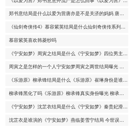
《以爱为营》郑书意意外流产是怎么回事《以爱为营》郑书意哪一集发现真相 秦时月的身世第几集曝光
郑书意结局是什么以爱为营唐亦是不是关济的妈妈 唐亦和关济是母子关系吗
《仙剑奇侠传4》慕容紫英结局是什么仙剑奇侠传系列电视剧介绍 仙剑系列阵容强大堪称一代人的记忆
慕容紫英喜欢韩菱纱吗
《宁安如梦》周寅之结局是什么《宁安如梦》四位男主结局曝光 沈玠燕临张遮谢危结局如何
周寅之是怎样的一个人宁安如梦周寅之两世结局曝光 周寅之扮演者王子腾个人资料
《乐游原》柳承锋结局是什么《乐游原》崔琳身份是谁的孩子 崔琳扮演者景甜个人资料
柳承锋黑化了吗《乐游原》柳承锋真实身份曝光 柳承锋有没有官配
《宁安如梦》沈芷衣结局是什么《宁安如梦》秦贵妃滑胎真相曝光 被皇太后设下圈套流产
沈芷衣是谁演的《宁安如梦》燕临姜雪宁结局 今世误会重重两人注定错过