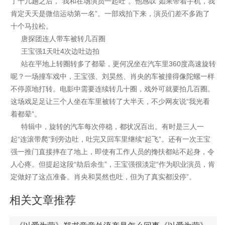
了十几趟之后，“我和在场演员一起吐”。他感叹“如果带着手机，我
肯定天天是微信运动第一名”。一部戏拍下来，演员们差不多跑了
十个马拉松。
唐探团连人带车被转几百圈
王宝强1天吐4次边吐边拍
站在平地上转圈转多了都晕，更何况坐在汽车里360度高速旋转
呢？一场撞车戏中，王宝强、刘昊然、肖央的车被撞得像陀螺一样
不停原地打转。电影中需要连续转几十圈，戏外可就要拍几百圈。
这场戏足足让三个人坐在车里被转了大半天，不少网友说“我光看
着都晕”。
特辑中，旋转的汽车每次停稳，都状况百出。有时是三人一
起“连滚带爬”到旁边吐，吐完又回车里继续“起飞”。还有一次王宝
强一推门直接摔在了地上，即使有工作人员的搀扶都站不起身，令
人心疼。但提起这段“劫后余生”，王宝强很淡定“作为职业演员，肯
定做好了这点准备。肖央和昊然也吐，但为了真实都没停”。
相关文章推荐