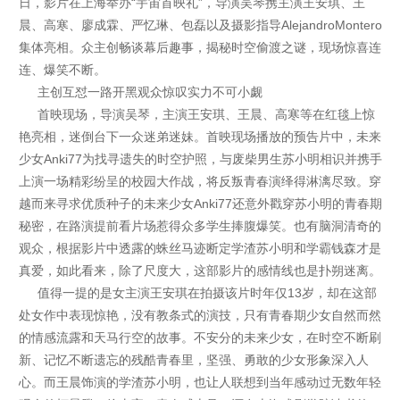
日，影片在上海举办“宇宙首映礼”，导演吴琴携主演王安琪、王
晨、高寒、廖成霖、严忆琳、包磊以及摄影指导AlejandroMontero
集体亮相。众主创畅谈幕后趣事，揭秘时空偷渡之谜，现场惊喜连
连、爆笑不断。
主创互怼一路开黑观众惊叹实力不可小觑
首映现场，导演吴琴，主演王安琪、王晨、高寒等在红毯上惊
艳亮相，迷倒台下一众迷弟迷妹。首映现场播放的预告片中，
未来
少女Anki77为找寻遗失的时空护照，与废柴男生苏小明相识并携手
上演一场精彩纷呈的校园大作战，将反叛青春演绎得淋漓尽致。穿
越而来寻求优质种子的未来少女Anki77还意外戳穿苏小明的青春期
秘密
，在路演提前看片场惹得众多学生捧腹爆笑。也有脑洞清奇的
观众，根据影片中透露的蛛丝马迹断定学渣苏小明和学霸钱森才是
真爱，如此看来，除了尺度大，这部影片的感情线也是扑朔迷离。
值得一提的是女主演王安琪在拍摄该片时年仅13岁，却在这部
处女作中表现惊艳，没有教条式的演技，只有青春期少女自然而然
的情感流露和天马行空的故事。不安分的未来少女，在时空不断刷
新、记忆不断遗忘的残酷青春里，坚强、勇敢的少女形象深入人
心。而王晨饰演的学渣苏小明，也让人联想到当年感动过无数年轻