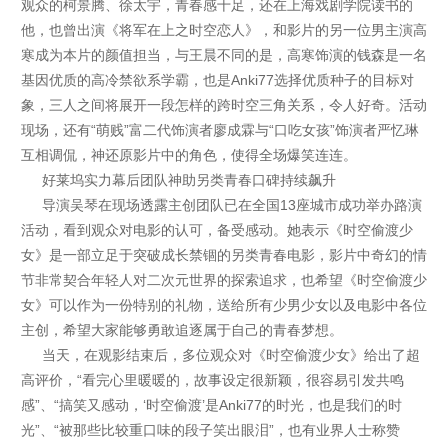
观众的柯景腾、徐太宇，青春感十足，还在上海戏剧学院读书的
他，也曾出演《将军在上之时空恋人》，和影片的另一位男主演高
寒成为本片的颜值担当，与王晨不同的是，高寒饰演的钱森是一名
基因优质的高冷禁欲系学霸，也是Anki77选择优质种子的目标对
象，三人之间将展开一段怎样的跨时空三角关系，令人好奇。活动
现场，还有“萌贱”富二代饰演者廖成霖与“口吃女孩”饰演者严忆琳
互相调侃，神还原影片中的角色，使得全场爆笑连连。
好莱坞实力幕后团队神助另类青春口碑持续飙升
导演吴琴在现场透露主创团队已在全国13座城市成功举办路演
活动，看到观众对电影的认可，备受感动。她表示《时空偷渡少
女》是一部立足于突破成长禁锢的另类青春电影，影片中奇幻的情
节非常契合年轻人对二次元世界的探索追求，也希望《时空偷渡少
女》可以作为一份特别的礼物，送给所有少男少女以及电影中各位
主创，希望大家能够勇敢追逐属于自己的青春梦想。
当天，在观影结束后，多位观众对《时空偷渡少女》给出了超
高评价，“看完心里暖暖的，故事设定很新颖，很容易引发共鸣
感”、“搞笑又感动，‘时空偷渡’是Anki77的时光，也是我们的时
光”、“被那些比较重口味的段子笑出眼泪”，也有业界人士称赞