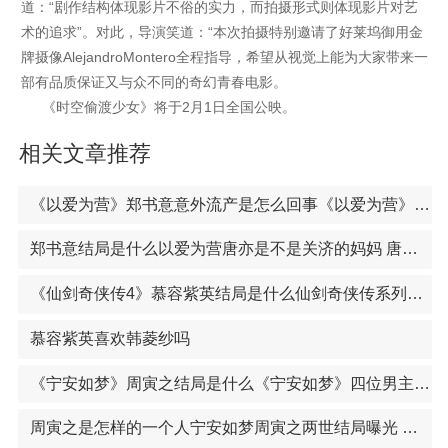
道：“剧作结构体现影片不俗的实力，而拍摄形式则体现影片对艺
术的追求”。对此，导演笑道：“本次拍摄特别邀请了好莱坞御用金
牌摄像AlejandroMontero全程指导，希望从视觉上能为大家带来一
部有品质保证又与众不同的奇幻青春电影。
《时空偷渡少女》将于2月1日全国公映。
相关文章推荐
《以爱为营》郑书意意外流产是怎么回事《以爱为营》郑书意哪一集发现真相 秦时月的身世第几集曝光
郑书意结局是什么以爱为营唐亦是不是关济的妈妈 唐亦和关济是母子关系吗
《仙剑奇侠传4》慕容紫英结局是什么仙剑奇侠传系列电视剧介绍 仙剑系列阵容强大堪称一代人的记忆
慕容紫英喜欢韩菱纱吗
《宁安如梦》周寅之结局是什么《宁安如梦》四位男主结局曝光 沈玠燕临张遮谢危结局如何
周寅之是怎样的一个人宁安如梦周寅之两世结局曝光 周寅之扮演者王子腾个人资料