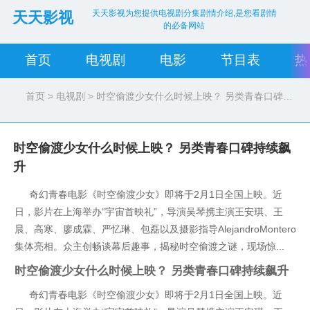
天天影视为您提供电视剧分集剧情介绍,是您看剧情
天天影视
的必备网站
首页
电视剧
电影
节目表
热
首页
>
电视剧
> 时空偷渡少女什么时候上映？ 另类青春口碑持续飙升
时空偷渡少女什么时候上映？ 另类青春口碑持续飙
升
奇幻青春电影《时空偷渡少女》即将于2月1日全国上映。近
日，影片在上海举办“宇宙首映礼”，导演吴琴携主演王安琪、王
晨、高寒、廖成霖、严忆琳、包磊以及摄影指导AlejandroMontero
集体亮相。众主创畅谈幕后趣事，揭秘时空偷渡之谜，现场惊...
时空偷渡少女什么时候上映？ 另类青春口碑持续飙升
奇幻青春电影《时空偷渡少女》即将于2月1日全国上映。近