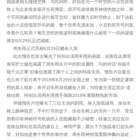
挑战者相互碰撞交锋，与此同时，好似在另一个时空的小丑也在地
铁上与众多怪兽展开生死博弈。郑开司表情痛苦神情恍惚之时，两
个不同形象却同步进行相互交织，旋转魔方后时空静止，卸下油彩
妆的小丑惊现郑开司的脸，整个世界充满未知，小丑和郑开司到底
有着什么联系？相互交织的轨迹到底掩藏着什么秘密？一切的谜底
将在6月29日正式揭晓。
周冬雨正式亮相
6
月
29
日赌命入局
此次预告也首次曝光了特别出演周冬雨的画面，在医院走廊里
身穿护士服也揭露了周冬雨在片中的职业属性，与的对话“你能不
能干点正事”好像也透露了两个人之间的特殊关系。预告片在最后
也公布了影片将于2018年6月29日全国上映，作为第一部锁定暑期
档的真人电影，将开启生死游戏赌命入局，与特邀主演迈克尔·道
格拉斯、特别出演周冬雨携手领跑2018年暑期档电影市场。
伴随预告片也曝光了三位主演的剧照。身入游戏谜局，坐在长
椅上眼神狠厉，手中打开的盒子、扶在长椅上的另外一只手、背后
抱着印有神秘符号纸袋的人也隐藏着不少秘密；特邀主演迈克尔·
道格拉斯站在高高的露台上，神情严肃，露台下方挑战者们抬头仰
望，好似他是整个世界的掌控者；周冬雨神情落寞眼神飘向远处，