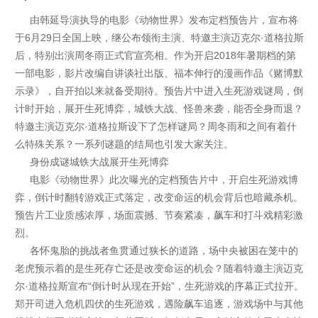
由韩延导演执导的电影《动物世界》发布定档预告片，宣布将
于6月29日全国上映，继公布领衔主演、特邀主演迈克尔·道格拉斯
后，特别出演周冬雨正式官宣亮相。作为开启2018年暑期档的第
一部电影，影片改编自讲谈社出版、福本伸行的漫画作品《赌博默
示录》，自开拍以来就备受期待。预告片中进入生死游戏谜局，倒
计时开始，展开生死博弈，城铁大战、怪兽来袭，能否全身而退？
特邀主演迈克尔·道格拉斯设下了怎样谜局？周冬雨和之间有着什
么特殊关系？一系列谜题的结局也引发大家关注。
身份成谜
城铁大战展开生死博弈
电影《动物世界》此次曝光的定档预告片中，开启生死游戏博
弈，倒计时翻转游戏正式落定，改变命运的机会背后也暗藏杀机。
预告片工业质感浓厚，场面震撼、节奏紧凑，飙车和打斗戏精彩激
烈。
各怀鬼胎的挑战者鱼贯通过狭长的道路，场中央被困在笼中的
老虎预示着的是生死存亡还是改变命运的机会？随着特邀主演迈克
尔·道格拉斯宣布“倒计时从现在开始”，生死游戏的序幕正式拉开。
郑开司进入危机四伏的生死游戏，遇险飙车追逐，游戏场中与其他