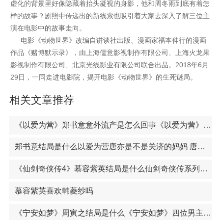
虚化的背景里好像隐藏着抬头凝视的身影，他和周冬雨到底有着怎
样的故事？剧照中传递出的新线索也吸引着大家去深入了解三位主
演在电影中的故事走向。
电影《动物世界》改编自讲谈社出版、漫画家福本伸行的漫画
作品《赌博默示录》，由上海儒意影视制作有限公司、上海火龙果
影视制作有限公司、北京光线影业有限公司联合出品。2018年6月
29日，一同走进电影院，揭开电影《动物世界》的生死谜局。
相关文章推荐
《以爱为营》郑书意意外流产是怎么回事《以爱为营》郑书意哪一集发现真相 秦时月的身世第几集曝光
郑书意结局是什么以爱为营唐亦是不是关济的妈妈 唐亦和关济是母子关系吗
《仙剑奇侠传4》慕容紫英结局是什么仙剑奇侠传系列电视剧介绍 仙剑系列阵容强大堪称一代人的记忆
慕容紫英喜欢韩菱纱吗
《宁安如梦》周寅之结局是什么《宁安如梦》四位男主结局曝光 沈玠燕临张遮谢危结局如何