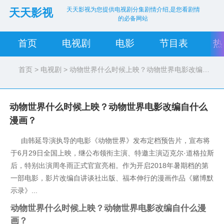
天天影视为您提供电视剧分集剧情介绍,是您看剧情
天天影视
的必备网站
首页
电视剧
电影
节目表
热
首页
>
电视剧
> 动物世界什么时候上映？动物世界电影改编自什么漫画？
动物世界什么时候上映？动物世界电影改编自什么
漫画？
由韩延导演执导的电影《动物世界》发布定档预告片，宣布将
于6月29日全国上映，继公布领衔主演、特邀主演迈克尔·道格拉斯
后，特别出演周冬雨正式官宣亮相。作为开启2018年暑期档的第
一部电影，影片改编自讲谈社出版、福本伸行的漫画作品《赌博默
示录》...
动物世界什么时候上映？动物世界电影改编自什么漫
画？