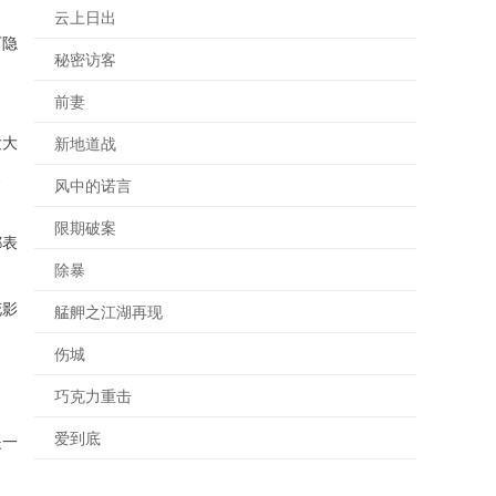
云上日出
下隐
秘密访客
前妻
发大
新地道战
展
风中的诺言
限期破案
都表
除暴
花影
艋舺之江湖再现
伤城
巧克力重击
爱到底
是一