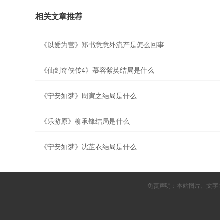
相关文章推荐
《以爱为营》郑书意意外流产是怎么回事
《仙剑奇侠传4》慕容紫英结局是什么
《宁安如梦》周寅之结局是什么
《乐游原》柳承锋结局是什么
《宁安如梦》沈芷衣结局是什么
免责声明：本站图片、文字