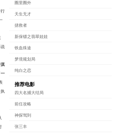
圈里圈外
进行
天生无才
一
拯救者
新保镖之翡翠娃娃
兴
迅说
铁血殊途
梦境规划局
舒淇
纯白之恋
了一
表
推荐电影
次执
四大名捕大结局
前任攻略
神探驾到
从
张三丰
时