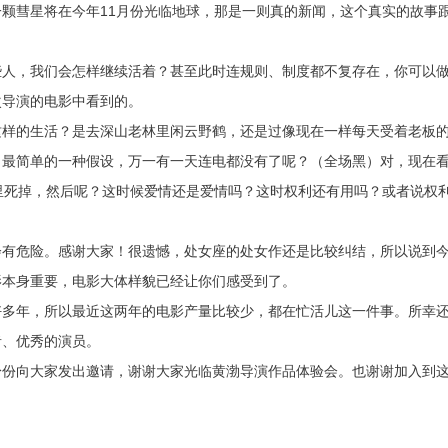
颗彗星将在今年11月份光临地球，那是一则真的新闻，这个真实的故事
些人，我们会怎样继续活着？甚至此时连规则、制度都不复存在，你可以
次导演的电影中看到的。
这样的生活？是去深山老林里闲云野鹤，还是过像现在一样每天受着老板
？最简单的一种假设，万一有一天连电都没有了呢？（全场黑）对，现在
里死掉，然后呢？这时候爱情还是爱情吗？这时权利还有用吗？或者说权
会有危险。感谢大家！很遗憾，处女座的处女作还是比较纠结，所以说到
影本身重要，电影大体样貌已经让你们感受到了。
好多年，所以最近这两年的电影产量比较少，都在忙活儿这一件事。所幸
者、优秀的演员。
身份向大家发出邀请，谢谢大家光临黄渤导演作品体验会。也谢谢加入到