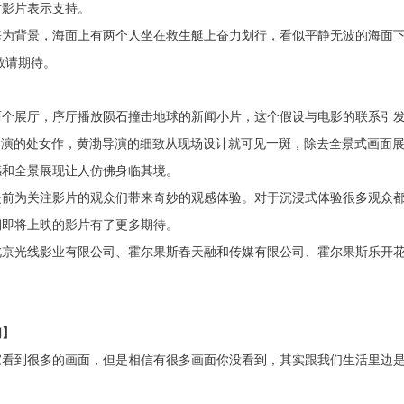
对影片表示支持。
海为背景，海面上有两个人坐在救生艇上奋力划行，看似平静无波的海面
敬请期待。
两个展厅，序厅播放陨石撞击地球的新闻小片，这个假设与电影的联系引
导演的处女作，黄渤导演的细致从现场设计就可见一斑，除去全景式画面
感和全景展现让人仿佛身临其境。
提前为关注影片的观众们带来奇妙的观感体验。对于沉浸式体验很多观众
期即将上映的影片有了更多期待。
北京光线影业有限公司、霍尔果斯春天融和传媒有限公司、霍尔果斯乐开
们】
家看到很多的画面，但是相信有很多画面你没看到，其实跟我们生活里边