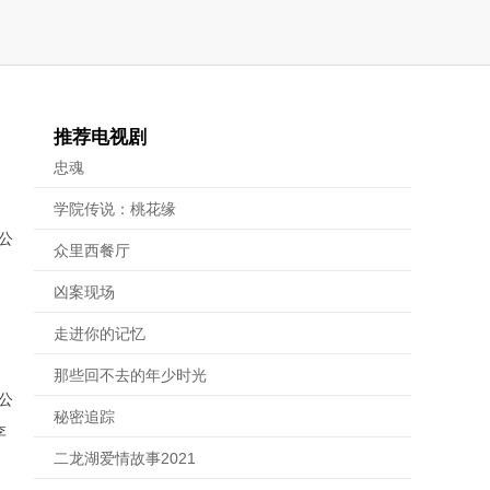
推荐电视剧
忠魂
学院传说：桃花缘
公
众里西餐厅
凶案现场
走进你的记忆
那些回不去的年少时光
公
秘密追踪
李
二龙湖爱情故事2021