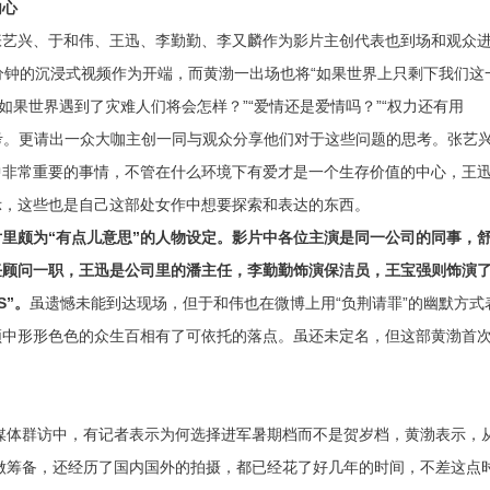
内心
张艺兴、于和伟、王迅、李勤勤、李又麟作为影片主创代表也到场和观众
分钟的沉浸式视频作为开端，而黄渤一出场也将“如果世界上只剩下我们这
如果世界遇到了灾难人们将会怎样？”“爱情还是爱情吗？”“权力还有用
思考。更请出一众大咖主创一同与观众分享他们对于这些问题的思考。张艺
中非常重要的事情，不管在什么环境下有爱才是一个生存价值的中心，王
示，这些也是自己这部处女作中想要探索和表达的东西。
里颇为“有点儿意思”的人物设定。影片中各位主演是同一公司的同事，
任顾问一职，王迅是公司里的潘主任，李勤勤饰演保洁员，王宝强则饰演
S”。
虽遗憾未能到达现场，但于和伟也在微博上用“负荆请罪”的幽默方式
频中形形色色的众生百相有了可依托的落点。虽还未定名，但这部黄渤首
在媒体群访中，有记者表示为何选择进军暑期档而不是贺岁档，黄渤表示，
做筹备，还经历了国内国外的拍摄，都已经花了好几年的时间，不差这点