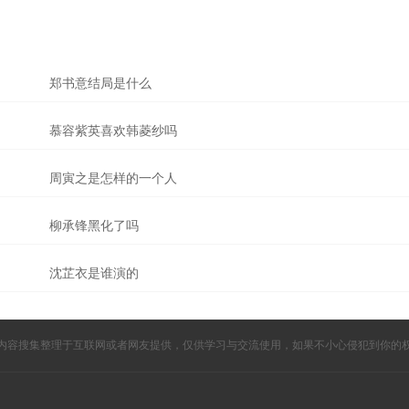
郑书意结局是什么
慕容紫英喜欢韩菱纱吗
周寅之是怎样的一个人
柳承锋黑化了吗
沈芷衣是谁演的
内容搜集整理于互联网或者网友提供，仅供学习与交流使用，如果不小心侵犯到你的