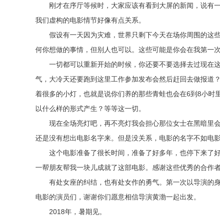
刚才在序厅等候时，大家应该有看到大屏的新闻，说有一
我们虚构的电影情节好像有点关系。
假设有一天因为灾难，世界只剩下今天在场你周围的这
何你想做的事情，但别人也可以。这些可能是你会在我第一
一切都可以重新开始的时候，你还要不要选择去过现在
气，大冷天还要跑到这里工作参加发布会然后赶回去做报道
着很多的小灯，也就是说你们养的那些青蛙也会在6到8小时
以什么样的形式产生？等等这一切。
现在全场亮灯吧，再不亮灯我会担心那位女士在黑暗里
还是没有想出电影名字来。但是没关系，电影的名字不如电
这个电影准备了很长时间，准备了好多年，也停下来了
一帮朋友帮我一块儿成就了这部电影。感谢这些优秀的合作
有处女座的纠结，也有处女作的勇气。第一次以导演的
电影的演员们，谢谢你们愿意相信导演黄渤一起出发。
2018年，暑期见。