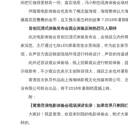
间把它做得更精良一些。嘉宾场里，冯小刚也现身体验会场
伴随着电影体验会也发布了概念版海报，海报整体以大
藏着层层叠叠的金币，这又预示着怎样的故事？2018年暑期
首创沉浸式体验发布会
观众体验反响热烈引人期待
此次电影体验会首创沉浸式体验发布会，会场设立内外
家深思。主厅通过七块LED屏幕营造全景画面，作为处女座
现，在声音方面还根据现场环境进行特殊设计，声音的传递
此外还首设观众体验场，线上招募观众进行映前体验，
示很新奇，不少观众也表示主创阵容强大，感叹之余也对暑
黄渤首次执导作品由上海瀚纳影视文化传媒有限公司、
业有限公司联合出品，将于2018年暑期档震撼上映。
附：
【黄渤导演电影体验会现场演讲实录
：如果世界只剩我
大家好！我是黄渤，欢迎来到我的电影体验会，刚才大
样的。