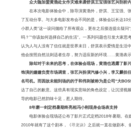
众大咖加盟黄渤处女作
灾难来袭舒淇王宝强张艺兴剖析
在本次电影体验会中，除导演黄渤外，舒淇、王宝强、
了互动分享。与大多电影发布会不同的是，体验会以长达10
小群人类”这一设问抛给了所有观众，更在之后接连提出疑问“
吗？”“你该如何选择自己的生活”。一系列问题也引发大家
认为人与人没有了信任就是世界末日，舒淇表示爱情是生活
他会按照自然法则适者生存，努力适应新的环境……黄渤表
除却对于未来的思考，在体验会现场，黄渤也透露了影片
饰演的姗姗负责市场调查，张艺兴扮演汽修小兴，李又麟担
名司机。而因故未能到场的的于和伟则被称为是公司“大BOS
达了自己的歉意。这些具有现实意味的角色设定，让沉浸视
导的电影已然韵味十足，惹人期待。
8
年磨一剑定档暑期终亮相
冯小刚现身会场表支持
电影体验会现场还公布了影片正式定档2018年暑期。
2010年就有了这个剧本，《
寻龙诀
》之后就一直在做剧本、