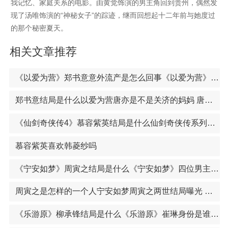
我记忆、家庭关系的电影。由黄觉饰演的男主角回到贵州，偶然发
现了汤唯饰演的“神秘女子”的踪迹，继而回想起十二年前与她度过
的那个秘密夏天。
相关文章推荐
《以爱为营》郑书意意外流产是怎么回事《以爱为营》郑书意哪一集发现真相 秦时月的身世第几集曝光
郑书意结局是什么以爱为营唐亦是不是关济的妈妈 唐亦和关济是母子关系吗
《仙剑奇侠传4》慕容紫英结局是什么仙剑奇侠传系列电视剧介绍 仙剑系列阵容强大堪称一代人的记忆
慕容紫英喜欢韩菱纱吗
《宁安如梦》周寅之结局是什么《宁安如梦》四位男主结局曝光 沈玠燕临张遮谢危结局如何
周寅之是怎样的一个人宁安如梦周寅之两世结局曝光 周寅之扮演者王子腾个人资料
《乐游原》柳承锋结局是什么《乐游原》崔琳身份是谁的孩子 崔琳扮演者景甜个人资料