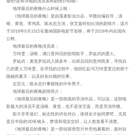
看吧!还有详细的演员表和剧情介绍哦~
地球最后的夜晚什么时候上映：
《地球最后的夜晚》是由荡麦影业出品，毕赣自编自导，汤
唯、黄觉、李鸿其、陈永忠主演，张艾嘉特别出演的剧情片，该片
于2018年5月15日在戛纳国际电影节首映，将于2018年内在国内
公映。
地球最后的夜晚演员表：
万绮雯：汤唯，满口贵州话的驻唱歌手，罗紘武的爱人。
罗紘武：黄觉罗纮武入狱多年，出狱后回到贵州凯里，寻找自
己的爱人万绮雯。在寻找的过程中，他回忆起与万绮雯度过的那个
隐秘的夏天，以及好友白猫的往事。
左宏元：陈永忠行事狠辣的中年男子。
地球最后的夜晚剧情简介：
《地球最后的夜晚》是一部彻底的导演作品，可以说，这部电
影最大的演员不是汤唯、黄觉，也不是张艾嘉，而是导演毕赣。
影片非常迷幻，标志性的诗化对白，使得全片如同梦呓，尤其
是后半段的3D长镜头，梦境和现实交织，让人愈发看不清楚。
《地球最后的夜晚》是一部侦探类型片外壳包裹着的，面对自