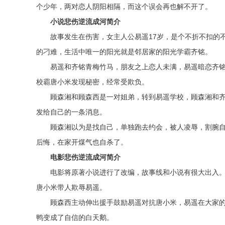
个少年，两对恋人阴阳相隔，而这个误会再也解不开了。
小说悲伤逆流成河简介
故事发生在伤害，女主人公易遥17岁，是个不折不扣的
的刁难，生活中唯一的阳光就是邻居家的阳光学霸齐铭。
易遥和齐铭青梅竹马，朋友之上恋人未满，易遥暗恋齐
校霸唐小米发现秘密，经常受欺负。
顾森湘和顾森西是一对姐弟，转到易遥学校，顾森湘和
发给自己的一条消息。
顾森湘以为是找自己，单独跑去约会，被人凌辱，割腕
后悔，在家开煤气也自杀了。
电影悲伤逆流成河简介
电影将原著小说进行了改编，故事线和小说有很大出入
唐小米带人欺辱易遥。
顾森西主动伸出援手鼓励易遥对抗唐小米，易遥在大家
鸭变成了自信的白天鹅。