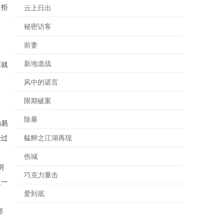
，拒
云上日出
秘密访客
前妻
新地道战
面就
风中的诺言
限期破案
除暴
的易
经过
艋舺之江湖再现
伤城
明
巧克力重击
里一
爱到底
郭