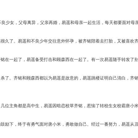
不良少女，父母离异，父亲再婚，易遥和母亲一起生活，每天都要面对母
铭很久了。易遥和不良少年交往意外怀孕，被齐铭陪着去打胎，又被喜欢
齐铭在一起了，易遥备受打击和顾森西在一起了。有一次易遥随手转发了
自杀了。齐铭和顾森西都以为易遥是故意的，易遥跳楼证明自己清白，齐
。几位主角都是高中生，易遥因暗恋校草齐铭，惹恼了转校生女校霸唐小
的鼓励下，终于有勇气面对唐小米，勇敢做自己。经过一番努力，易遥从