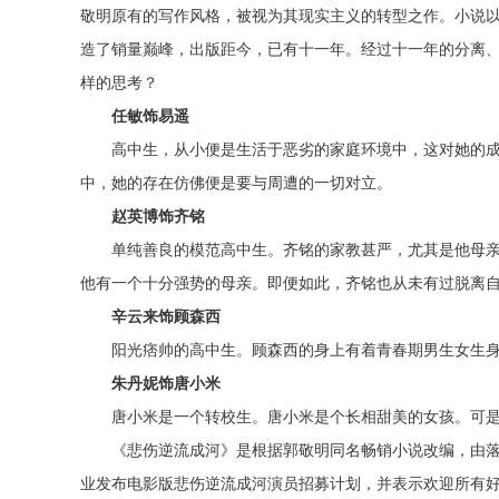
敬明原有的写作风格，被视为其现实主义的转型之作。小说以
造了销量巅峰，出版距今，已有十一年。经过十一年的分离
样的思考？
任敏饰易遥
高中生，从小便是生活于恶劣的家庭环境中，这对她的
中，她的存在仿佛便是要与周遭的一切对立。
赵英博饰齐铭
单纯善良的模范高中生。齐铭的家教甚严，尤其是他母
他有一个十分强势的母亲。即便如此，齐铭也从未有过脱离
辛云来饰顾森西
阳光痞帅的高中生。顾森西的身上有着青春期男生女生
朱丹妮饰唐小米
唐小米是一个转校生。唐小米是个长相甜美的女孩。可
《悲伤逆流成河》是根据郭敬明同名畅销小说改编，由
业发布电影版悲伤逆流成河演员招募计划，并表示欢迎所有