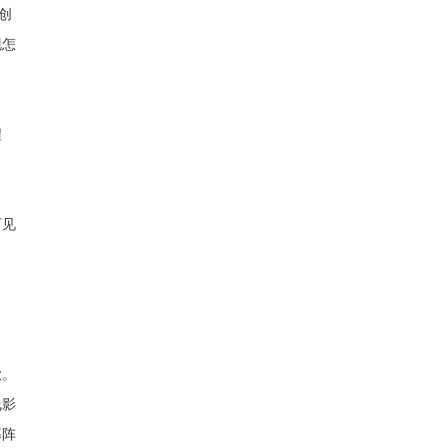
创
现怎
程
可见
欲。
线影
募阵