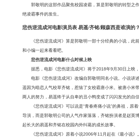
郭敬明的这部作品聚焦校园凌霸，算是郭敬明的转型之
绝凌霸事件的发生。
悲伤逆流成河电影演员表 易遥/齐铭/顾森西是谁演的
《悲伤逆流成河》算是郭敬明一部十分经典的小说，此
和小编一起来看看吧。
悲伤逆流成河电影什么时候上映
据悉，电影《悲伤逆流成河》将于2018年9月30日上
电影《悲伤逆流成河》改编自郭敬明同名小说。小说讲
遥因为暗恋人气校草齐铭，惹恼了女校霸唐小米。被唐小米
两人的努力，易遥终于从自卑的丑小鸭变成了闪闪发光的自
《悲伤逆流成河》可以说是“青春疼痛小说”的鼻祖，原
导演，而是郭敬明公司的人气作家落落，齐铭扮演者是赵英
起长大的易遥和齐铭在校园内外纠葛的成长故事。
《悲伤逆流成河》原着小说2006年11月起在《最小说