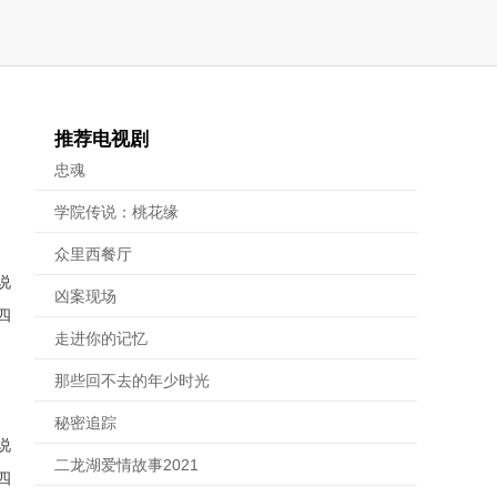
推荐电视剧
忠魂
学院传说：桃花缘
众里西餐厅
说
凶案现场
四
走进你的记忆
那些回不去的年少时光
秘密追踪
说
二龙湖爱情故事2021
四