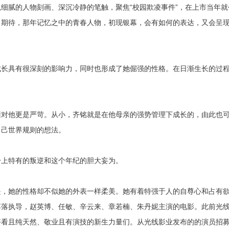
细腻的人物刻画、深沉冷静的笔触，聚焦“校园欺凌事件”，在上市当年就
、期待，那年记忆之中的青春人物，初现银幕，会有如何的表达，又会呈
成长具有很深刻的影响力，同时也形成了她倔强的性格。在日渐生长的过
亲对他更是严苛。从小，齐铭就是在他母亲的强势管理下成长的，由此也
自己世界规则的想法。
身上特有的叛逆和这个年纪的胆大妄为。
是，她的性格却不似她的外表一样柔美。她有着特强于人的自尊心和占有
落落执导，赵英博、任敏、辛云来、章若楠、朱丹妮主演的电影。此前光
好看且纯天然、敬业且有演技的新生力量们。从光线影业发布的的演员招