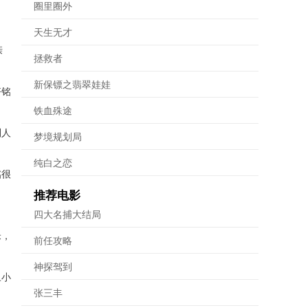
圈里圈外
天生无才
亲
拯救者
新保镖之翡翠娃娃
齐铭
铁血殊途
别人
梦境规划局
纯白之恋
铭很
推荐电影
四大名捕大结局
米，
前任攻略
神探驾到
丑小
张三丰