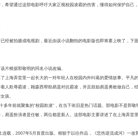
作，希望通过这部电影呼吁大家正视校园凌霸的伤害，懂得如何保护自己
？
前已经被拍摄成电视剧，最近由该小说翻拍的电影版也即将要上映了，下
映，该片根据郭敬明的同名小说改编。
述了上海弄堂里一起长大的一对年轻人在校园内外纠葛的爱情故事。平凡
带着人欺辱霸凌，顾森西帮助易遥对抗霸凌，并且鼓励易遥勇敢做自己，
信女孩。
着十多年前就聚集的“校园欺凌”，在当下依旧是热门话题。部电影不是郭敬
博，易遥扮演者是任敏，两位都是新人。这部电影主要讲述了在上海弄堂
》上连载，2007年5月首度出版。相较于以往作品，《悲伤逆流成河》一改