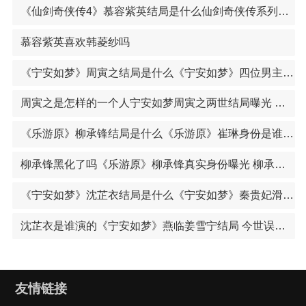
《仙剑奇侠传4》慕容紫英结局是什么仙剑奇侠传系列电视剧介绍 仙剑系列阵容强大堪称一代人的记忆
慕容紫英喜欢韩菱纱吗
《宁安如梦》周寅之结局是什么《宁安如梦》四位男主结局曝光 沈玠燕临张遮谢危结局如何
周寅之是怎样的一个人宁安如梦周寅之两世结局曝光 周寅之扮演者王子腾个人资料
《乐游原》柳承锋结局是什么《乐游原》崔琳身份是谁的孩子 崔琳扮演者景甜个人资料
柳承锋黑化了吗《乐游原》柳承锋真实身份曝光 柳承锋有没有官配
《宁安如梦》沈芷衣结局是什么《宁安如梦》秦贵妃滑胎真相曝光 被皇太后设下圈套流产
沈芷衣是谁演的《宁安如梦》燕临姜雪宁结局 今世误会重重两人注定错过
友情链接