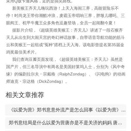
采用Q版卡通风格，走的是搞笑路线。
新美猴王齐天儿嗨玩西游！上天入海闹三界，高能冒险乐不
停！时尚龙王带你潮酷冲浪，麦霸玉帝唱响三界，胖墩儿哪吒、三
眼阎王、机甲牛魔王众多角色逗趣登场，全员一起闹翻今夏！
据影片介绍，《超级英雄美猴王：齐天儿》讲述了一段石猴齐
天儿从出生到大闹天宫的奇幻神话故事，自带语音导航功能的筋斗
云和美猴王一起组成“冤种”搭档上天入海。该电影曾提名第35届金
鸡奖最佳美术片。
我们查询豆瓣页面发现，《超级英雄美猴王：齐天儿》虽然是
国产片，但三名导演中有两名是美国好莱坞人士，分别为《风中奇
缘》的编剧拉尔夫・宗戴格（RalphZondag）、《闪电狗》的动画
师迪克・宗达格（DickZondag）。
相关文章推荐
《以爱为营》郑书意意外流产是怎么回事《以爱为营》郑书意哪一集发现真相 秦时月的身世第几集曝光
郑书意结局是什么以爱为营唐亦是不是关济的妈妈 唐亦和关济是母子关系吗