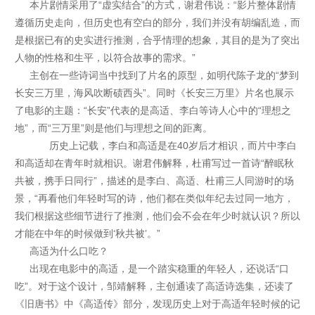
本片剧情采用了“虚实结合”的方式，谢君伟说：“影片整体剧情
遵循历史走向，但历史也有空白的部分，我们并没有胡编乱造，而
是根据已有的史实进行推测，合乎情理的想象，其目的是为了突出
人物的性格和生平，以符合故事的需求。”
主创在一些诗词当中找到了片名的原型，如明代陈子龙的“梦到
长安三万里，海风吹断碛西头”。同时《长安三万里》片名也展示
了电影的主题：“长安”代表的是高适、李白等诗人心中的“理想之
地”，而“三万里”则是他们与理想之间的距离。
历史上记载，李白和高适是在40岁后才相识，而片中李白
和高适却在青年时就相识。谢君伟解释，杜甫写过一首诗“醉眠秋
共被，携手日同行”，描述的是李白、高适、杜甫三人同游时的场
景，“再看他们年轻时写的诗，他们都在类似年纪去过同一地方，
我们根据这些细节进行了推测，他们会不会在年少时就认识？所以
才能在中年的时候做到‘秋共被’。”
高适为什么口吃？
出现在电影中的高适，是一个踏实稳重的年轻人，还说话“口
吃”。对于这个设计，邹靖解释，主创通读了高适诗选集，还读了
《旧唐书》中《高适传》部分，发现历史上对于高适年轻时候的记