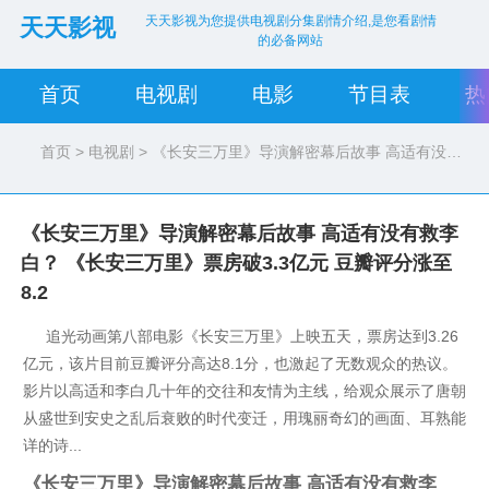
天天影视为您提供电视剧分集剧情介绍,是您看剧情
天天影视
的必备网站
首页
电视剧
电影
节目表
热
首页
>
电视剧
> 《长安三万里》导演解密幕后故事 高适有没有救李白？
《长安三万里》导演解密幕后故事 高适有没有救李
白？ 《长安三万里》票房破3.3亿元 豆瓣评分涨至
8.2
追光动画第八部电影《长安三万里》上映五天，票房达到3.26
亿元，该片目前豆瓣评分高达8.1分，也激起了无数观众的热议。
影片以高适和李白几十年的交往和友情为主线，给观众展示了唐朝
从盛世到安史之乱后衰败的时代变迁，用瑰丽奇幻的画面、耳熟能
详的诗...
《长安三万里》导演解密幕后故事 高适有没有救李