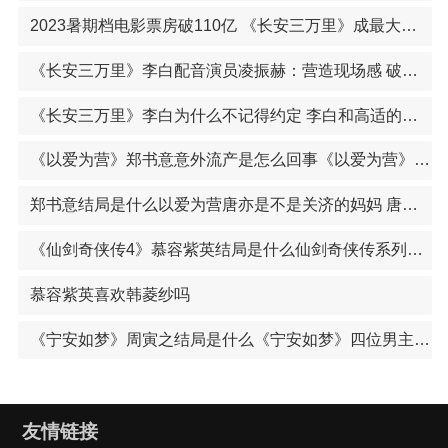
2023暑期档电影票房破110亿 《长安三万里》成最大黑马《长安三万里》诗句诗词诗单合集汇总 票房已破11亿元
《长安三万里》李白配音演员凌振赫：营造现场感 破除朗诵腔《长安三万里》时长达168分钟 数十位“大唐群星”亮相
《长安三万里》李白为什么不记得约定 李白和高适的友情分析《长安三万里》票房破6亿 暂居国产动画电影史上第8名
《以爱为营》郑书意意外流产是怎么回事《以爱为营》郑书意哪一集发现真相 秦时月的身世第几集曝光
郑书意结局是什么以爱为营唐亦是不是关济的妈妈 唐亦和关济是母子关系吗
《仙剑奇侠传4》慕容紫英结局是什么仙剑奇侠传系列电视剧介绍 仙剑系列阵容强大堪称一代人的记忆
慕容紫英喜欢韩菱纱吗
《宁安如梦》周寅之结局是什么《宁安如梦》四位男主结局曝光 沈玠燕临张遮谢危结局如何
友情链接