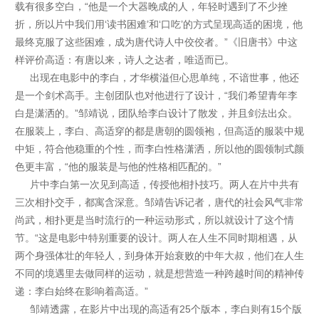
载有很多空白，“他是一个大器晚成的人，年轻时遇到了不少挫
折，所以片中我们用‘读书困难’和‘口吃’的方式呈现高适的困境，他
最终克服了这些困难，成为唐代诗人中佼佼者。”《旧唐书》中这
样评价高适：有唐以来，诗人之达者，唯适而已。
出现在电影中的李白，才华横溢但心思单纯，不谙世事，他还
是一个剑术高手。主创团队也对他进行了设计，“我们希望青年李
白是潇洒的。”邹靖说，团队给李白设计了散发，并且剑法出众。
在服装上，李白、高适穿的都是唐朝的圆领袍，但高适的服装中规
中矩，符合他稳重的个性，而李白性格潇洒，所以他的圆领制式颜
色更丰富，“他的服装是与他的性格相匹配的。”
片中李白第一次见到高适，传授他相扑技巧。两人在片中共有
三次相扑交手，都寓含深意。邹靖告诉记者，唐代的社会风气非常
尚武，相扑更是当时流行的一种运动形式，所以就设计了这个情
节。“这是电影中特别重要的设计。两人在人生不同时期相遇，从
两个身强体壮的年轻人，到身体开始衰败的中年大叔，他们在人生
不同的境遇里去做同样的运动，就是想营造一种跨越时间的精神传
递：李白始终在影响着高适。”
邹靖透露，在影片中出现的高适有25个版本，李白则有15个版