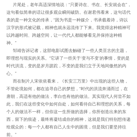
片尾处，老年高适深情地说：“只要诗在、书在、长安就会在”，
这句看似简单的话让很多观众瞬间破防。在谢君伟看来，这句话代
表的是一种文化的传承，“因为书是一种媒介，书承载着诗，诗以
汉字的形式被记载，精神也就永远流传了下来。我觉得这种精神可
以跨越时间、跨越空间，让一代代人都能够看见并保持这种精
神。”
邹靖告诉记者，这部电影试图去触碰了一些人类亘古的主题，
即理想与现实的关系。“它讲了一些关于‘变与不变’的事情，变的是
时代洪流，变的是岁月蹉跎，不变的是我们立于天地间傲然的内
心。”
而在制片人宋依依看来，《长安三万里》中出现的这些人物，
不管处境如何，都在追寻自己的梦想，“时代的洪流奔涌而过，在
唐朝，高适有他的做法，李白也有他的做法。其实现代人何尝不如
此，我们在这些变化中如何自处，如何看待自己和理想的关系，每
个人的做法不一样，但你这一生所做的选择，你所创造出来的东
西，留下的痕迹，最终将凝结成你的精神，这就是我们特别想传递
给观众的：每一个人都有自己人生中的困境，但是我们要坚持往
前。”