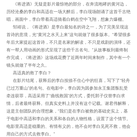
《将进酒》无疑是影片最惊艳的部分，在奔流咆哮的黄河边，
历经沧桑的李白和高适在一场大醉后，李白现场朗诵了这首千古绝
唱，画面中，李白带着高适骑着白鹤在空中飞翔，想象力爆棚。
邹靖说，《将进酒》是李白最知名的诗之一，为了完美呈现这
首诗的意境，光“黄河之水天上来”这句就做了很多版本。“希望很多
年后大家提起这首诗，不只是名家的解读，不只是戏剧的演绎，还
有一帮人用动画的形式呈现了这些千古名句。”从故事板到最终制
作完成，《将进酒》这场戏花费了近两年时间来制作，其中有一个
镜头就做了半年之久。
高适真的救了李白？
在影片结尾，获释后的李白按捺不住心中的狂喜，写下了“轻舟
已过万重山”的名句。在电影中，李白因为因参加永王集团叛乱受
牵连获罪，高适采用了“曲线救国”的方式，委托郭子仪替李白求
情，后者最终获释。但真实史料上并没有这个记载。谢君伟解释，
这是主创团队的合理想象，“我们是在李白被救的基础史实上，基
于电影中高适和李白的关系和各自的人物性格，设置了这个情节。
电影里高适是稳重的、有情有义的，他不会对李白见死不救，他会
用自己的方式去救李白。”