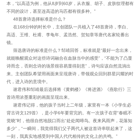
本，“以高适为例，他从8岁到60岁，从衣服、胡子、皮肤纹理都有
不同的设计，甚至连高适的马匹都有很多种。”
48首唐诗选择标准是什么？
在168分钟的时长中，主创团队一共植入了48首唐诗，李白、
高适、王维、杜甫、李龟年、孟浩然、贺知章等唐代名家轮番出
镜。
筛选唐诗的标准是什么？邹靖回答，标准就是“最好一念出来，
就能唤醒观众对这些诗词融合在血脉当中的感受”，“不能为了凸显
诗而念，否则念诗的场景很容易显得刻意”，诗句应该自然流淌出
来。主创团队希望用画面来呈现唐诗，带领观众回到群星闪耀的时
代，进入诗的意境中。
谢君伟和邹靖最后选择将《黄鹤楼》《将进酒》《燕歌行》三
首诗用浓墨重彩的画面呈现出来。
谢君伟记得，他的孩子当时上二年级，家里有一本《小学生必
背古诗文129首》，是小学6年要背完的。有一次孩子在背“春眠不
觉晓”时，他很自然地脱口而出“处处闻啼鸟。夜来风雨声，花落知
多少”，“一瞬间，我觉得我们父子两代人被这首诗串联起来了，这
一刻，我真实地感受到中国人代代相传的文化上的共鸣。”