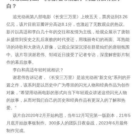
白？
追光动画第八部电影《长安三万里》上映五天，票房达到3.26
亿元，该片目前豆瓣评分高达8.1分，也激起了无数观众的热议。
影片以高适和李白几十年的交往和友情为主线，给观众展示了唐朝
从盛世到安史之乱后衰败的时代变迁，用瑰丽奇幻的画面、耳熟能
详的诗歌和大唐诗人群像，让观众深深沉浸在群星灿烂的唐朝氛围
中。该片导演谢君伟、邹靖近日接受了记者专访，深度解密影片制
作的幕后故事。
李白和高适年轻时就相识？
谢君伟告诉记者，《长安三万里》是追光动画“新文化”系列的开
篇之作，该系列是以历史中广为尊崇的闪光人物和经典作品为创作
对象，“希望用动画电影的形式向当下年轻观众讲述这些闪光人物
的故事，从而对我们自己的历史和经典作品有更深入的了解和热
爱。”
该片自2020年2月开始构思，当年12月写完第一版剧本，21年5
月底开始故事板制作。300多人的团队日夜奋战，2023年6月最终
制作完成。