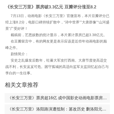
《长安三万里》票房破3.3亿元 豆瓣评分涨至8.2
7月13日，动画电影《长安三万里》官微宣布，本片豆瓣评分已
经上涨8.2分，电影口碑持续扩散中，“诗中世界””大唐群像”“山河盛
景”广受好评！
截稿前，艺恩娱数的统计显示，本片累计票房已超3.38亿元。
在豆瓣留言中，有的网友更是表示应该是近些年动画电影的巅
峰之作。
剧情简介：
安史之乱爆发后数年，吐蕃大军攻打西南。大唐节度使高适交
战不利，长安岌岌可危。困守孤城的高适向监军太监回忆起自己与
李白的一生往事。
相关文章推荐
《长安三万里》票房超16亿 成中国影史动画电影票房第二名《长安三万里》成中国影史动画电影票房TOP3
《长安三万里》洛阳路演遭抵制：篡改历史 删洛阳元素《长安三万里》票房超12.29亿 超过《寻梦环游记》